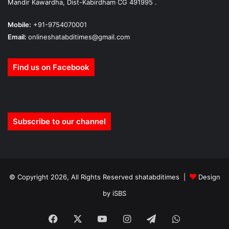
Mandir Kawardha, Dist-Kabirdham CG 491995 .
Mobile:
+91-9754070001
Email:
onlineshatabditimes@gmail.com
Find us on Facebook
Subscribe to our channel
© Copyright 2026, All Rights Reserved shatabditimes |
Design
by iSBS
Facebook
X
YouTube
Instagram
Telegram
WhatsApp