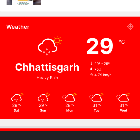
Weather
29
℃
Chhattisgarh
29º - 25º
75%
4.79 km/h
Heavy Rain
28
29
28
31
31
℃
℃
℃
℃
℃
Sat
Sun
Mon
Tue
Wed