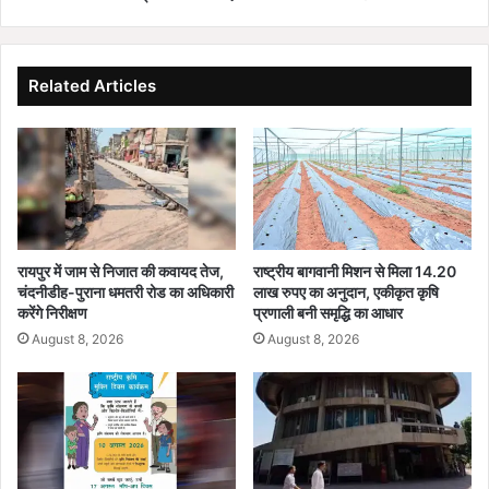
यों
के
लि
ए
Related Articles
उ
प
ल
ब्ध
क
रा
या
जा
रायपुर में जाम से निजात की कवायद तेज,
राष्ट्रीय बागवानी मिशन से मिला 14.20
र
चंदनीडीह-पुराना धमतरी रोड का अधिकारी
लाख रुपए का अनुदान, एकीकृत कृषि
हा
करेंगे निरीक्षण
प्रणाली बनी समृद्धि का आधार
पी
August 8, 2026
August 8, 2026
ने
का
पा
नी