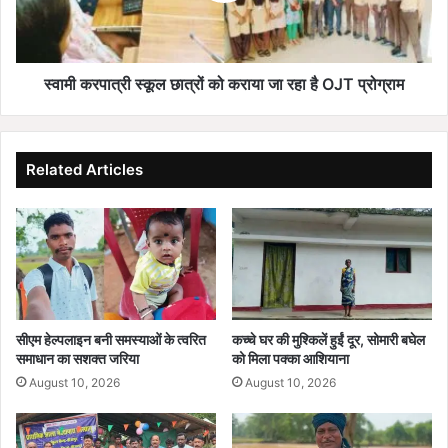
मे
स्कू
ज
ल
य
छा
म
त्रों
स्वामी करपात्री स्कूल छात्रों को कराया जा रहा है OJT प्रोग्राम
हो
को
बे
क
ने
रा
जि
या
Related Articles
ले
जा
में
र
शां
हा
ति
है
पू
O
र्ण
J
स
T
फ
प्रो
सीएम हेल्पलाइन बनी समस्याओं के त्वरित
कच्चे घर की मुश्किलें हुईं दूर, सोमारी बघेल
ल
ग्रा
समाधान का सशक्त जरिया
को मिला पक्का आशियाना
नि
म
August 10, 2026
August 10, 2026
र्वा
च
न