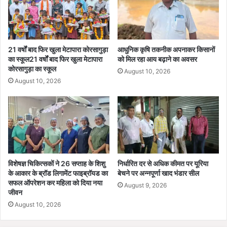
के
लि
ए
ज
ता
21 वर्षों बाद फिर खुला मेटापारा कोरसागुड़ा
आधुनिक कृषि तकनीक अपनाकर किसानों
या
का स्कूल21 वर्षों बाद फिर खुला मेटापारा
को मिल रहा आय बढ़ाने का अवसर
कोरसागुड़ा का स्कूल
आ
August 10, 2026
भा
August 10, 2026
र
विशेषज्ञ चिकित्सकों ने 26 सप्ताह के शिशु
निर्धारित दर से अधिक कीमत पर यूरिया
के आकार के ब्रॉड लिगामेंट फाइब्रॉयड का
बेचने पर अन्नपूर्णा खाद भंडार सील
सफल ऑपरेशन कर महिला को दिया नया
August 9, 2026
जीवन
August 10, 2026