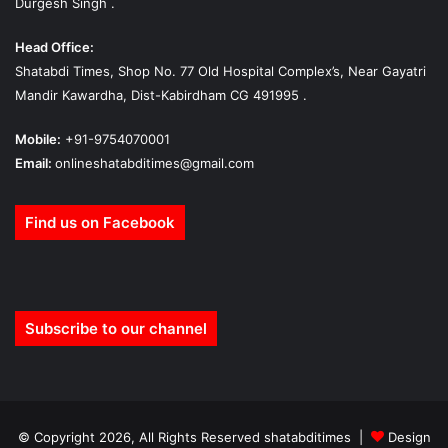
Durgesh Singh .
Head Office:
Shatabdi Times, Shop No. 77 Old Hospital Complex’s, Near Gayatri
Mandir Kawardha, Dist-Kabirdham CG 491995 .
Mobile:
+91-9754070001
Email:
onlineshatabditimes@gmail.com
Find us on Facebook
Subscribe to our channel
© Copyright 2026, All Rights Reserved shatabditimes |
Design