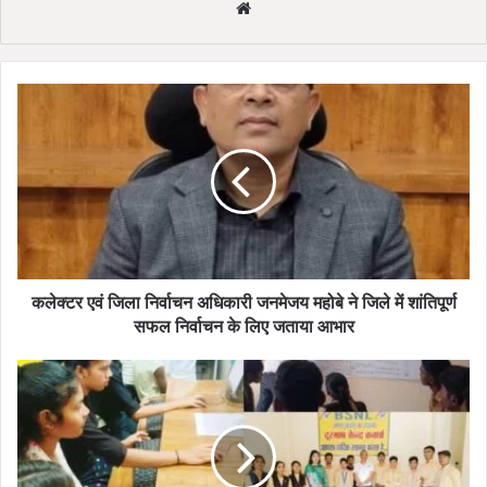
We
bsi
te
क
ले
क्ट
र
ए
वं
जि
ला
नि
र्वा
कलेक्टर एवं जिला निर्वाचन अधिकारी जनमेजय महोबे ने जिले में शांतिपूर्ण
च
सफल निर्वाचन के लिए जताया आभार
न
अ
स्वा
धि
मी
का
क
री
र
ज
पा
न
त्री