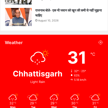
राजनाथ बोले- एक भी जवान को खून की कमी से नहीं जूझना
चाहिए
August 10, 2026
Weather
31
℃
Chhattisgarh
32º - 25º
63%
5.18 km/h
Light Rain
32
29
29
30
31
℃
℃
℃
℃
℃
Mon
Tue
Wed
Thu
Fri