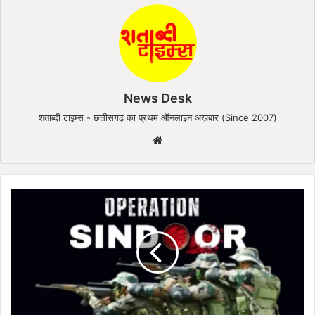
News Desk
शताब्दी टाइम्स - छत्तीसगढ़ का प्रथम ऑनलाइन अख़बार (Since 2007)
We
bsi
te
O
p
e
r
a
t
i
o
n