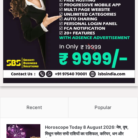
की
डि
ढे
फें
र
स
;
सि
र
स्ट
क्षा
म
मं
त्रा
ल
य
में
शी
र्ष
स्त
री
य
बै
Recent
Popular
ठ
क
जा
Horoscope Today 8 August 2026: मेष, वृष,
री
मिथुन समेत सभी राशियों का राशिफल, करियर, धन और