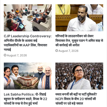
र
l
ह
i
म
c
ले
t
के
:
प्र
पा
या
क
CJP Leadership Controversy:
मस्जिदों के लाउडस्पीकर को लेकर
स
के
अभिजीत दीपके के अलावा कई
सियासत तेज, युसूफ पठान ने अमित शाह से
,
खि
पदाधिकारियों का AAP लिंक, सियासत
की कार्रवाई की अपील
सु
ला
गरमाई
August 7, 2026
द
फ
August 7, 2026
र्श
भा
न
र
-
त
4
का
0
क
0
रा
ने
रा
रो
Lok Sabha Politics: दो-तिहाई
ममता बनर्जी की बढ़ीं या घटीं मुश्किलें?
प
क
बहुमत के समीकरण बदले, विपक्ष के 22
NCPI विवाद के बीच 20 सांसदों की
ल
सांसदों के रुख से तेज हुई चर्चा
सांसदी पर उठे बड़े सवाल
क
ट