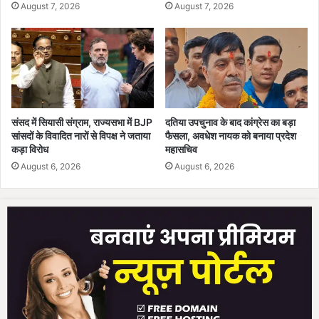
र
August 7, 2026
August 7, 2026
वा
दि
र
या
,
क
8
रा
मि
रा
सा
ज
इ
वा
लें
संसद में सियासी संग्राम, राज्यसभा में BJP
दतिया उपचुनाव के बाद कांग्रेस का बड़ा
ब
औ
सांसदों के विवादित नारों से विपक्ष ने जताया
फैसला, अवधेश नायक को बनाया प्रदेश
,
र
कड़ा विरोध
महासचिव
भा
5
August 6, 2026
August 6, 2026
र
0
त
ड्रो
ने
न
त
त
बा
बा
ह
ह
कि
,
या
7
ए
आ
य
तं
र