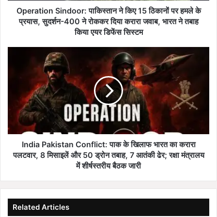
S
Operation Sindoor: पाकिस्तान ने किए 15 ठिकानों पर हमले के
i
प्रयास, सुदर्शन-400 ने रोककर दिया करारा जवाब, भारत ने तबाह
n
किया एयर डिफेंस सिस्टम
d
o
I
o
n
r
d
:
i
पा
a
कि
P
स्ता
a
न
k
ने
i
कि
s
India Pakistan Conflict: पाक के खिलाफ भारत का करारा
ए
t
पलटवार, 8 मिसाइलें और 50 ड्रोन तबाह, 7 आतंकी ढेर; रक्षा मंत्रालय
1
a
में शीर्षस्तरीय बैठक जारी
5
n
ठि
C
का
o
नों
n
Related Articles
प
f