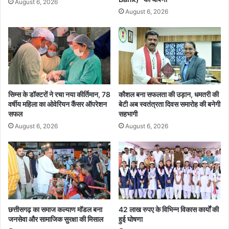
August 6, 2026
क
August 6, 2026
र
ली
भा
र
त
मा
ता
सिम्स के डॉक्टरों ने रचा नया कीर्तिमान, 78
कौशल बना सफलता की उड़ान, धमतरी की
की
वर्षीय महिला का ओवेरियन कैंसर ऑपरेशन
बेटी अब स्वतंत्रता दिवस समारोह की बनेगी
र
सफल
सहभागी
क्षा
August 6, 2026
August 6, 2026
की
श
प
थ
छत्तीसगढ़ का समाज कल्याण मॉडल बना
42 लाख रुपए के विभिन्न विकास कार्यों की
जनसेवा और सामाजिक सुरक्षा की मिसाल
हुई घोषणा