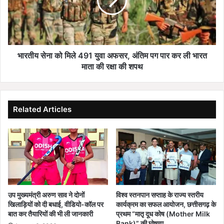
में
से
स्मृ
ना
ति
को
मं
मि
दि
ले
र
4
भारतीय सेना को मिले 491 युवा अफसर, अंतिम पग पार कर ली भारत
का
9
माता की रक्षा की शपथ
कि
1
या
यु
लो
वा
का
अ
Related Articles
र्प
फ
ण
स
र
,
अं
ति
म
प
उप मुख्यमंत्री अरुण साव ने दोनों
विश्व स्तनपान सप्ताह के राज्य स्तरीय
ग
खिलाड़ियों को दी बधाई, वीडियो-कॉल पर
कार्यक्रम का सफल आयोजन, छत्तीसगढ़ के
पा
बात कर तैयारियों की भी ली जानकारी
प्रथम “मातृ दूध कोष (Mother Milk
र
Bank)” की घोषणा