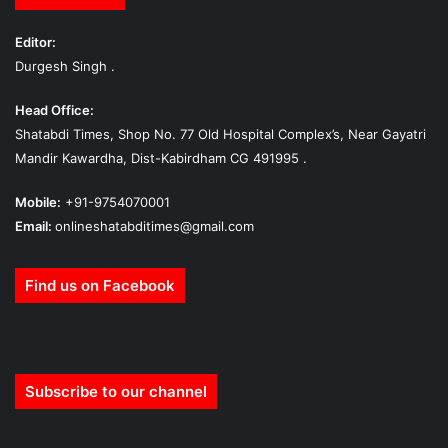
Editor:
Durgesh Singh .
Head Office:
Shatabdi Times, Shop No. 77 Old Hospital Complex’s, Near Gayatri
Mandir Kawardha, Dist-Kabirdham CG 491995 .
Mobile:
+91-9754070001
Email:
onlineshatabditimes@gmail.com
Find us on Facebook
Subscribe to our channel