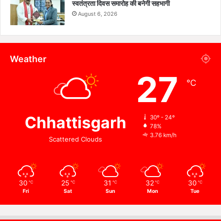
स्वतंत्रता दिवस समारोह की बनेगी सहभागी
August 6, 2026
Weather
27
℃
Chhattisgarh
30º - 24º
78%
3.76 km/h
Scattered Clouds
30
25
31
32
30
℃
℃
℃
℃
℃
Fri
Sat
Sun
Mon
Tue