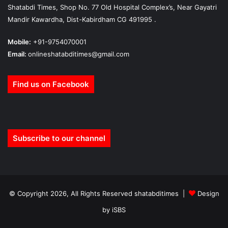
Shatabdi Times, Shop No. 77 Old Hospital Complex’s, Near Gayatri
Mandir Kawardha, Dist-Kabirdham CG 491995 .
Mobile:
+91-9754070001
Email:
onlineshatabditimes@gmail.com
Find us on Facebook
Subscribe to our channel
© Copyright 2026, All Rights Reserved shatabditimes |
Design
by iSBS