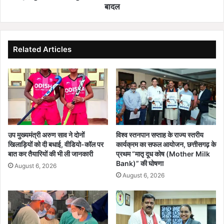
,
चु
बादल
3
नौ
0
ती
मे
,
धा
सां
Related Articles
वी
स
छा
दों
त्रों
के
को
बा
I
द
I
अ
T
ब
म
द
उप मुख्यमंत्री अरुण साव ने दोनों
विश्व स्तनपान सप्ताह के राज्य स्तरीय
द्रा
फ्त
खिलाड़ियों को दी बधाई, वीडियो-कॉल पर
कार्यक्रम का सफल आयोजन, छत्तीसगढ़ के
स
र
बात कर तैयारियों की भी ली जानकारी
प्रथम “मातृ दूध कोष (Mother Milk
में
प
Bank)” की घोषणा
August 6, 2026
मि
र
August 6, 2026
ले
भी
गा
सं
प्र
क
शि
ट