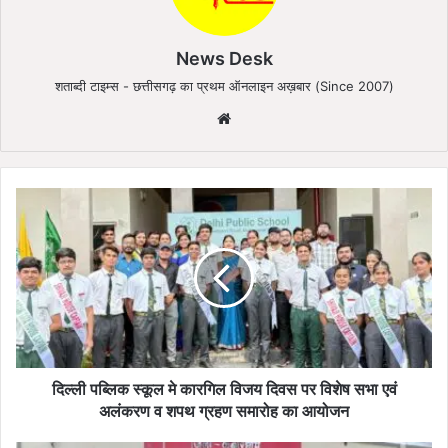
News Desk
शताब्दी टाइम्स - छत्तीसगढ़ का प्रथम ऑनलाइन अख़बार (Since 2007)
We
bsi
te
दि
ल्ली
प
ब्लि
क
स्कू
ल
मे
का
र
दिल्ली पब्लिक स्कूल मे कारगिल विजय दिवस पर विशेष सभा एवं
गि
अलंकरण व शपथ ग्रहण समारोह का आयोजन
ल