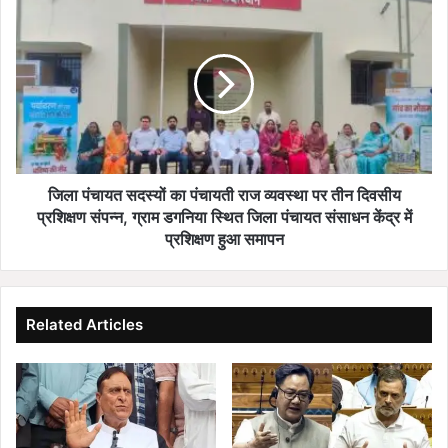
वि
जि
ज
ला
य
पं
दि
चा
व
य
स
त
प
स
र
द
वि
स्यों
शे
का
जिला पंचायत सदस्यों का पंचायती राज व्यवस्था पर तीन दिवसीय
ष
पं
प्रशिक्षण संपन्न, ग्राम डगनिया स्थित जिला पंचायत संसाधन केंद्र में
स
चा
प्रशिक्षण हुआ समापन
भा
य
ए
ती
वं
रा
अ
ज
Related Articles
लं
व्य
क
व
र
स्था
ण
प
व
र
श
ती