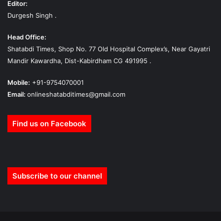
Editor:
Durgesh Singh .
Head Office:
Shatabdi Times, Shop No. 77 Old Hospital Complex’s, Near Gayatri
Mandir Kawardha, Dist-Kabirdham CG 491995 .
Mobile:
+91-9754070001
Email:
onlineshatabditimes@gmail.com
Find us on Facebook
Subscribe to our channel