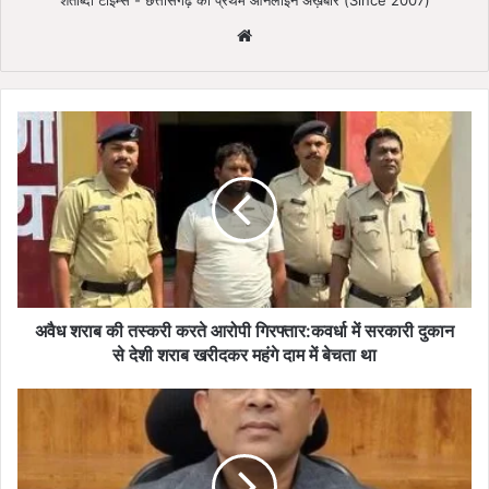
Website
अवैध
शराब
की
तस्करी
करते
आरोपी
गिरफ्तार:कवर्धा
में सरकारी
दुकान
से
अवैध शराब की तस्करी करते आरोपी गिरफ्तार:कवर्धा में सरकारी दुकान
देशी
से देशी शराब खरीदकर महंगे दाम में बेचता था
शराब
खरीदकर
मतगणना
महंगे दाम
स्थल
में
में
बेचता
प्रवेश
था