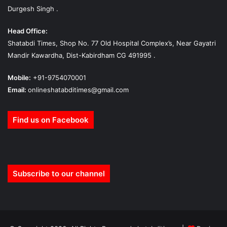
Durgesh Singh .
Head Office:
Shatabdi Times, Shop No. 77 Old Hospital Complex’s, Near Gayatri
Mandir Kawardha, Dist-Kabirdham CG 491995 .
Mobile:
+91-9754070001
Email:
onlineshatabditimes@gmail.com
Find us on Facebook
Subscribe to our channel