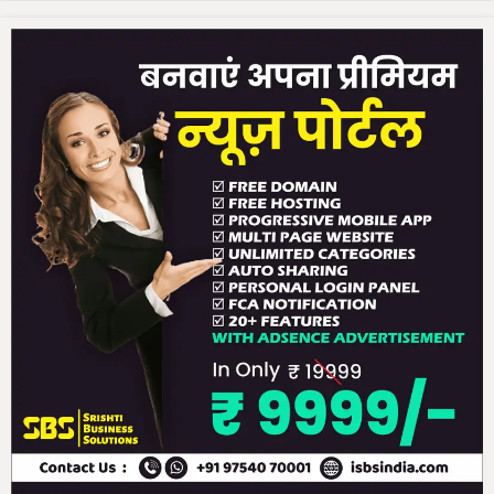
द्ध
ज
न
जा
ती
य
सं
स्कृ
ति
वि
श्व
प
ट
ल
प
र
अ
प
नी
छा
प