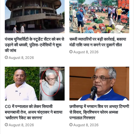
व
प
वि
ण्डु
वि
म
ध
2
ता
0
की
2
उ
6
पंजाब यूनिवर्सिटी के स्टूडेंट सेंटर को बम से
सब्जी व्यापारियों पर बड़ी कार्रवाई, बकाया
म्मी
उड़ाने की धमकी, पुलिस-एजेंसियों ने शुरू
मंडी राशि जमा न करने पर दुकानें सील
:
की जांच
द
ब
August 8, 2026
स्त
August 8, 2026
र
की
मा
टी
की
खु
श
CG में पन्नालाल को लेकर सियासी
छत्तीसगढ़ में भगवान शिव पर अभद्र टिप्पणी
बू
बयानबाजी तेज, अजय चंद्राकर ने बताया
से विवाद, क्रिश्चियन फोरम अध्यक्ष
औ
‘धर्मांतरण रैकेट का सरगना’
पन्नालाल गिरफ्तार
र
August 8, 2026
August 8, 2026
स
मृ