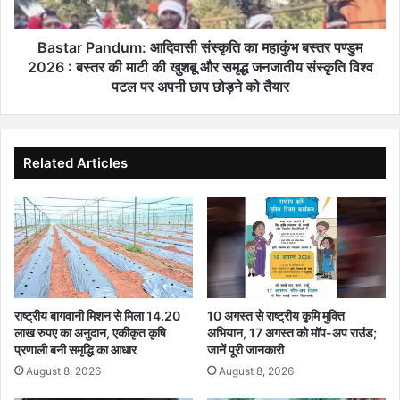
ह
a
नी
n
बै
d
Bastar Pandum: आदिवासी संस्कृति का महाकुंभ बस्तर पण्डुम
ज
u
2026 : बस्तर की माटी की खुशबू और समृद्ध जनजातीय संस्कृति विश्व
र
m
पटल पर अपनी छाप छोड़ने को तैयार
की
:
म
आ
र
दि
वा
वा
Related Articles
ही
सी
रें
सं
ज
स्कृ
में
ति
मौ
का
जू
म
द
हा
गी
कुं
राष्ट्रीय बागवानी मिशन से मिला 14.20
10 अगस्त से राष्ट्रीय कृमि मुक्ति
से
भ
लाख रुपए का अनुदान, एकीकृत कृषि
अभियान, 17 अगस्त को मॉप-अप राउंड;
ब
ब
प्रणाली बनी समृद्धि का आधार
जानें पूरी जानकारी
ढ़ी
स्त
August 8, 2026
August 8, 2026
जै
र