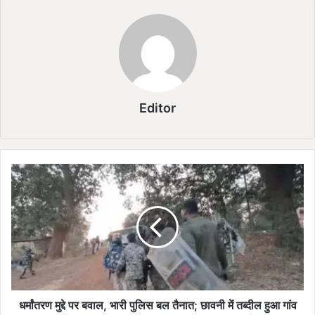
Editor
ध
र्मां
त
र
ण
मु
द्दे
प
र
ब
धर्मांतरण मुद्दे पर बवाल, भारी पुलिस बल तैनात; छावनी में तब्दील हुआ गांव