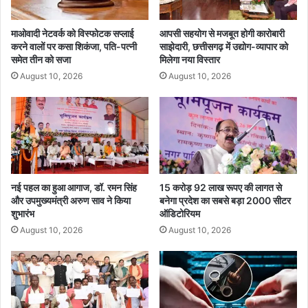
आ
क
गां
5
माओवादी नेटवर्क को विस्फोटक सप्लाई
आपसी सहयोग से मजबूत होगी कारोबारी
व
0
करने वालों पर कसा शिकंजा, पति-पत्नी
साझेदारी, छत्तीसगढ़ में उद्योग-व्यापार को
ला
समेत तीन को सजा
मिलेगा नया विस्तार
ख
August 10, 2026
August 10, 2026
से
ज्या
दा
श्र
द्धा
लु
ओं
ने
नई पहल का हुआ आगाज, डॉ. रमन सिंह
15 करोड़ 92 लाख रूपए की लागत से
और उपमुख्यमंत्री अरुण साव ने किया
बनेगा प्रदेश का सबसे बड़ा 2000 सीटर
कि
शुभारंभ
ऑडिटोरियम
ए
द
August 10, 2026
August 10, 2026
र्श
न