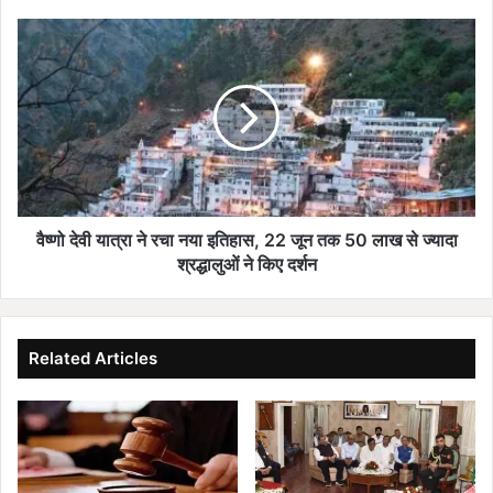
वा
ल
वै
,
ष्णो
भा
दे
री
वी
पु
या
लि
त्रा
स
ने
ब
र
ल
चा
तै
न
वैष्णो देवी यात्रा ने रचा नया इतिहास, 22 जून तक 50 लाख से ज्यादा
ना
या
श्रद्धालुओं ने किए दर्शन
त
इ
;
ति
छा
हा
व
स
Related Articles
नी
,
में
2
त
2
ब्दी
जू
ल
न
हु
त