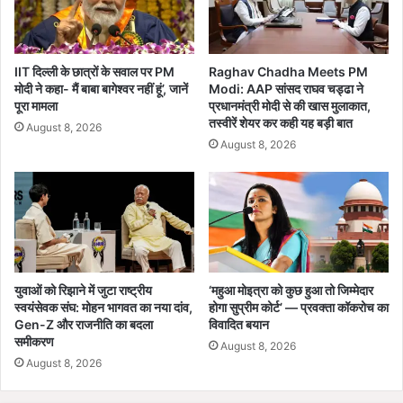
न
ई
ब
ह
IIT दिल्ली के छात्रों के सवाल पर PM
Raghav Chadha Meets PM
मोदी ने कहा- मैं बाबा बागेश्वर नहीं हूं’, जानें
Modi: AAP सांसद राघव चड्ढा ने
स
पूरा मामला
प्रधानमंत्री मोदी से की खास मुलाकात,
तस्वीरें शेयर कर कही यह बड़ी बात
August 8, 2026
August 8, 2026
युवाओं को रिझाने में जुटा राष्ट्रीय
‘महुआ मोइत्रा को कुछ हुआ तो जिम्मेदार
स्वयंसेवक संघ: मोहन भागवत का नया दांव,
होगा सुप्रीम कोर्ट’ — प्रवक्ता कॉकरोच का
Gen-Z और राजनीति का बदला
विवादित बयान
समीकरण
August 8, 2026
August 8, 2026