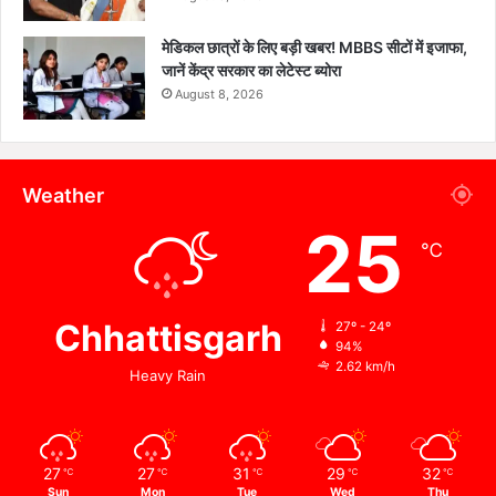
मेडिकल छात्रों के लिए बड़ी खबर! MBBS सीटों में इजाफा,
जानें केंद्र सरकार का लेटेस्ट ब्योरा
August 8, 2026
Weather
25
℃
Chhattisgarh
27º - 24º
94%
2.62 km/h
Heavy Rain
27
27
31
29
32
℃
℃
℃
℃
℃
Sun
Mon
Tue
Wed
Thu