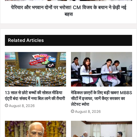
वा
ठ
न
पेरियार और भगवान दोनों पर भरोसा! CM विजय के बयान ने छेड़ी नई
न
दो
बहस
में
नों
ब
प
ड़ा
र
फे
भ
Related Articles
र
रो
ब
सा
द
!
ल
C
;
M
जा
वि
नें
ज
कौ
य
13 साल से छोटे बच्चों की सोशल मीडिया
मेडिकल छात्रों के लिए बड़ी खबर! MBBS
न
के
एंट्री बंद! संसद में नया बिल लाने की तैयारी
सीटों में इजाफा, जानें केंद्र सरकार का
-
ब
लेटेस्ट ब्योरा
August 8, 2026
कौ
या
August 8, 2026
न
न
शा
ने
मि
छे
ल
ड़ी