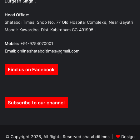
Durgesh Singh .
Head Office:
Shatabdi Times, Shop No. 77 Old Hospital Complex’s, Near Gayatri
Mandir Kawardha, Dist-Kabirdham CG 491995 .
Mobile:
+91-9754070001
Email:
onlineshatabditimes@gmail.com
Find us on Facebook
Subscribe to our channel
© Copyright 2026, All Rights Reserved shatabditimes |
Design