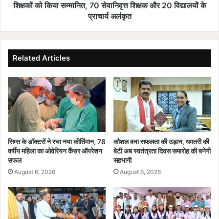
फॉ
लं
शिक्षकों को किया सम्मानित, 70 सेवानिवृत्त शिक्षक और 20 विद्यालयों के
र्म
क
प्राचार्य अलंकृत
का
र
नि
ण
र्ण
स
य
म्मा
Related Articles
ऐ
न
ति
:
हा
उ
सि
प
क
मु
,
ख्य
आ
मं
म
त्री
सिम्स के डॉक्टरों ने रचा नया कीर्तिमान, 78
कौशल बना सफलता की उड़ान, धमतरी की
ज
वि
वर्षीय महिला का ओवेरियन कैंसर ऑपरेशन
बेटी अब स्वतंत्रता दिवस समारोह की बनेगी
न
ज
सफल
सहभागी
ता
य
August 6, 2026
August 6, 2026
को
श
मि
र्मा
ले
ने
गी
शि
रा