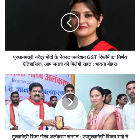
धा
न
मं
त्री
न
रें
द्र
मो
दी
प्रधानमंत्री नरेंद्र मोदी के नेक्स्ट जनरेशन GST रिफॉर्म का निर्णय
के
ऐतिहासिक, आम जनता को मिलेगी राहत : भावना बोहरा
ने
क्स्ट
मु
ज
ख्य
न
मं
रे
त्री
श
शि
न
क्षा
G
गौ
S
र
T
व
रि
अ
मुख्यमंत्री शिक्षा गौरव अलंकरण सम्मान : उपमुख्यमंत्री विजय शर्मा ने