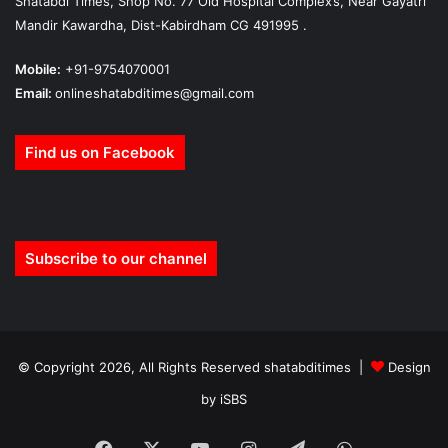
Shatabdi Times, Shop No. 77 Old Hospital Complex’s, Near Gayatri
Mandir Kawardha, Dist-Kabirdham CG 491995 .
Mobile:
+91-9754070001
Email:
onlineshatabditimes@gmail.com
Find us on Facebook
Subscribe to our channel
© Copyright 2026, All Rights Reserved shatabditimes |
Design
by iSBS