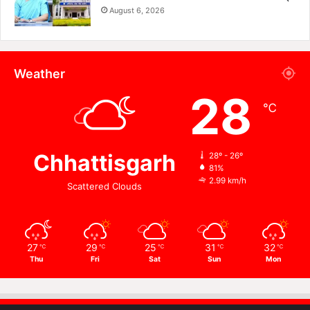
August 6, 2026
Weather
28
℃
Chhattisgarh
28º - 26º
81%
2.99 km/h
Scattered Clouds
27
29
25
31
32
℃
℃
℃
℃
℃
Thu
Fri
Sat
Sun
Mon