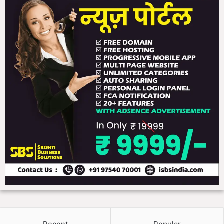
2
0
वि
द्या
ल
यों
के
प्रा
चा
र्य
अ
लं
कृ
त