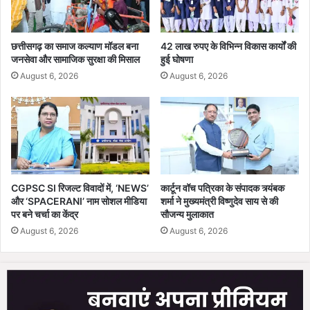
क्ष
ह
कों
त
को
:
कि
छत्तीसगढ़ का समाज कल्याण मॉडल बना
42 लाख रुपए के विभिन्न विकास कार्यों की
भा
जनसेवा और सामाजिक सुरक्षा की मिसाल
हुई घोषणा
या
व
स
August 6, 2026
August 6, 2026
ना
म्मा
बो
नि
ह
त
रा
,
7
0
से
CGPSC SI रिजल्ट विवादों में, ‘NEWS’
कार्टून वॉच पत्रिका के संपादक त्र्यंबक
वा
और ‘SPACERANI’ नाम सोशल मीडिया
शर्मा ने मुख्यमंत्री विष्णुदेव साय से की
नि
पर बने चर्चा का केंद्र
सौजन्य मुलाकात
वृ
August 6, 2026
August 6, 2026
त्त
शि
क्ष
क
औ
र