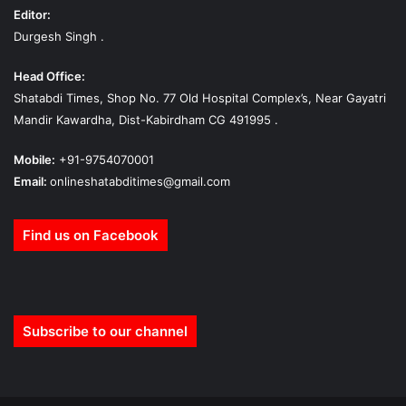
Editor:
Durgesh Singh .
Head Office:
Shatabdi Times, Shop No. 77 Old Hospital Complex’s, Near Gayatri
Mandir Kawardha, Dist-Kabirdham CG 491995 .
Mobile:
+91-9754070001
Email:
onlineshatabditimes@gmail.com
Find us on Facebook
Subscribe to our channel