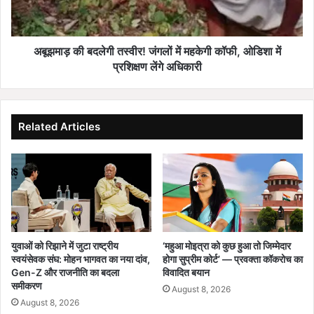
स्थ
ब
ना
द
ग
ले
रि
गी
अबूझमाड़ की बदलेगी तस्वीर! जंगलों में महकेगी कॉफी, ओडिशा में
क
त
प्रशिक्षण लेंगे अधिकारी
ही
स्वी
वि
र
क
!
सि
जं
Related Articles
त
ग
छ
लों
त्ती
में
स
म
ग
ह
ढ़
के
का
गी
आ
कॉ
युवाओं को रिझाने में जुटा राष्ट्रीय
‘महुआ मोइत्रा को कुछ हुआ तो जिम्मेदार
धा
फी
स्वयंसेवक संघ: मोहन भागवत का नया दांव,
होगा सुप्रीम कोर्ट’ — प्रवक्ता कॉकरोच का
र
,
Gen-Z और राजनीति का बदला
विवादित बयान
हैं
ओ
समीकरण
August 8, 2026
डि
August 8, 2026