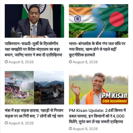
शा
में
प्र
शि
क्ष
ण
लें
पाकिस्तान-सऊदी-तुर्की के त्रिकोणीय
भारत-बांग्लादेश के बीच गंगा जल संधि पर
गे
रक्षा समझौते पर विदेश मंत्रालय का बड़ा
नया विवाद, खत्म होने से पहले बढ़ीं
अ
बयान, जानिए भारत ने क्या दी प्रतिक्रिया
कूटनीतिक हलचलें
धि
August 8, 2026
August 8, 2026
का
री
चंबा में बड़ा सड़क हादसा, पहाड़ी से गिरकर
PM Kisan Update: 24वीं किस्त में
सड़क पर आ गिरी बस; 7 लोगों की गई जान
डबल फायदा, इन किसानों को ₹4,000
मिलेंगे; तुरंत कर लें यह जरूरी प्रक्रिया
August 8, 2026
August 8, 2026