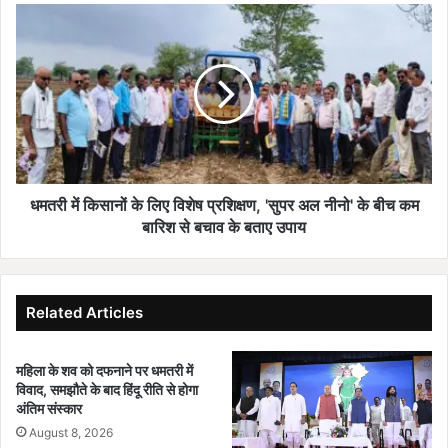
स्त
ध
;
म
ला
त
प
री
र
में
वा
कि
ही
सा
प
नों
र
के
स
लि
धमतरी में किसानों के लिए विशेष प्रशिक्षण, 'सुपर अल नीनो' के बीच कम
र
ए
बारिश से बचाव के बताए उपाय
का
वि
र
शे
की
ष
जी
प्र
Related Articles
रो
शि
टॉ
क्ष
ल
महिला के शव को दफनाने पर धमतरी में
ण
विवाद, समझौते के बाद हिंदू रीति से होगा
रें
,
अंतिम संस्कार
स
'
नी
August 8, 2026
सु