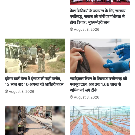
ति
प
के
र
केश शिल्पियों के कल्याण के लिए सरकार
त
अ
प्रतिबद्ध, समाज की मांगों पर गंभीरता से
ह
ल
होगा विचार : मुख्यमंत्री साय
त
नी
August 8, 2026
का
नो
र्र
'
वा
के
ई
बी
च
क
म
बा
झीरम घाटी केस में इंसाफ की घड़ी करीब,
सर्वाइकल कैंसर के खिलाफ छत्तीसगढ़ की
13 साल बाद 10 अगस्त को आखिरी बहस
मजबूत ढाल, अब तक 1.66 लाख से
रि
अधिक को लगे टीके
श
August 8, 2026
से
August 8, 2026
ब
चा
व
के
ब