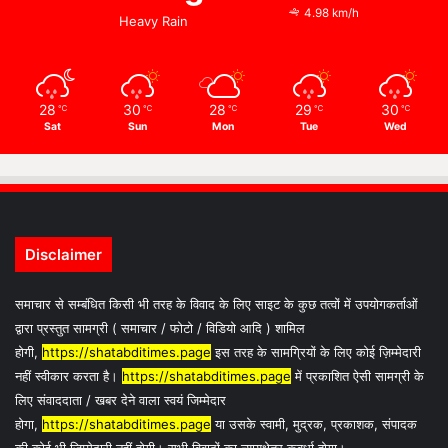
4.98 km/h
Heavy Rain
28
30
28
29
30
℃
℃
℃
℃
℃
Sat
Sun
Mon
Tue
Wed
Disclaimer
समाचार से सम्बंधित किसी भी तरह के विवाद के लिए साइट के कुछ तत्वों में उपयोगकर्ताओं
द्वारा प्रस्तुत सामग्री ( समाचार / फोटो / विडियो आदि ) शामिल
होगी,
https://shatabditimes.page
इस तरह के सामग्रियों के लिए कोई ज़िम्मेदारी
नहीं स्वीकार करता है।
https://shatabditimes.page
में प्रकाशित ऐसी सामग्री के
लिए संवाददाता / खबर देने वाला स्वयं जिम्मेदार
होगा,
https://shatabditimes.page
या उसके स्वामी, मुद्रक, प्रकाशक, संपादक
की कोई भी जिम्मेदारी नहीं होगी। सभी विवादों का न्यायक्षेत्र कवर्धा होगा।