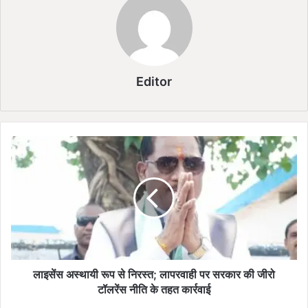
Editor
ला
इ
सें
स
अ
स्था
यी
रू
प
से
लाइसेंस अस्थायी रूप से निरस्त; लापरवाही पर सरकार की जीरो
नि
टॉलरेंस नीति के तहत कार्रवाई
र