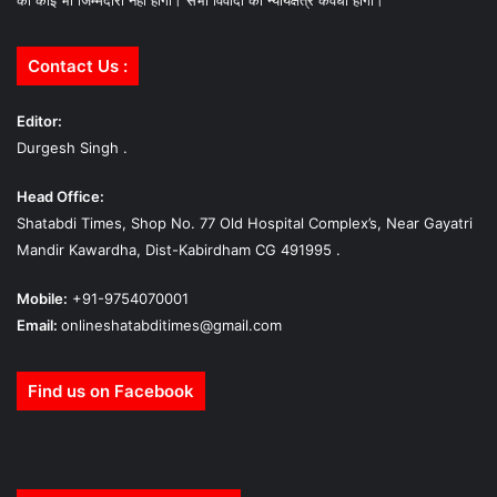
Contact Us :
Editor:
Durgesh Singh .
Head Office:
Shatabdi Times, Shop No. 77 Old Hospital Complex’s, Near Gayatri
Mandir Kawardha, Dist-Kabirdham CG 491995 .
Mobile:
+91-9754070001
Email:
onlineshatabditimes@gmail.com
Find us on Facebook