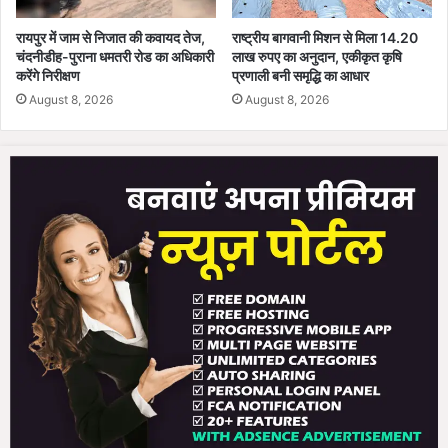
ता
ए
रायपुर में जाम से निजात की कवायद तेज,
राष्ट्रीय बागवानी मिशन से मिला 14.20
उ
चंदनीडीह-पुराना धमतरी रोड का अधिकारी
लाख रुपए का अनुदान, एकीकृत कृषि
पा
करेंगे निरीक्षण
प्रणाली बनी समृद्धि का आधार
य
August 8, 2026
August 8, 2026