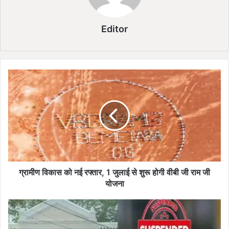
Editor
ग्रा
मी
ण
वि
का
स
को
न
ई
र
ग्रामीण विकास को नई रफ्तार, 1 जुलाई से शुरू होगी वीबी जी राम जी
फ्ता
योजना
र
,
रि
1
श्व
जु
त