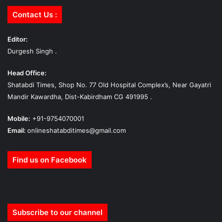
Contact Us :
Editor:
Durgesh Singh .
Head Office:
Shatabdi Times, Shop No. 77 Old Hospital Complex’s, Near Gayatri
Mandir Kawardha, Dist-Kabirdham CG 491995 .
Mobile:
+91-9754070001
Email:
onlineshatabditimes@gmail.com
Find us on Facebook
Subscribe to our channel