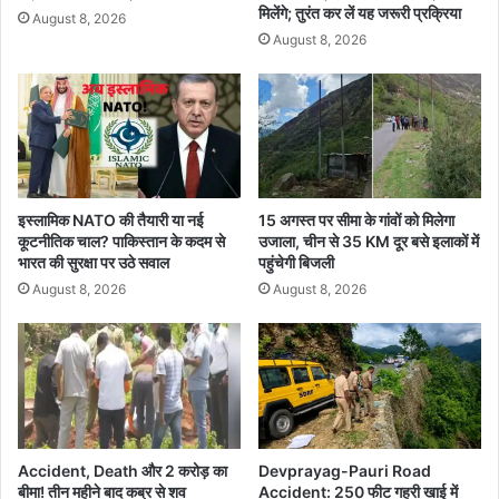
क
मिलेंगे; तुरंत कर लें यह जरूरी प्रक्रिया
August 8, 2026
ले
August 8, 2026
क्ट
र
की
का
र्र
वा
ई
से
इस्लामिक NATO की तैयारी या नई
15 अगस्त पर सीमा के गांवों को मिलेगा
कूटनीतिक चाल? पाकिस्तान के कदम से
उजाला, चीन से 35 KM दूर बसे इलाकों में
म
भारत की सुरक्षा पर उठे सवाल
पहुंचेगी बिजली
चा
ह
August 8, 2026
August 8, 2026
ड़
कं
प
Accident, Death और 2 करोड़ का
Devprayag-Pauri Road
बीमा! तीन महीने बाद कब्र से शव
Accident: 250 फीट गहरी खाई में