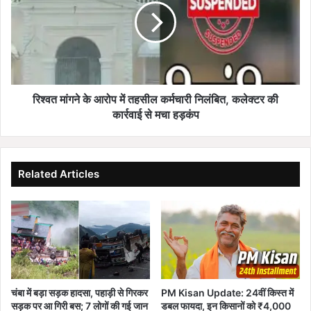
ला
मां
ई
ग
से
ने
शु
के
रू
आ
हो
रो
गी
प
रिश्वत मांगने के आरोप में तहसील कर्मचारी निलंबित, कलेक्टर की
वी
में
कार्रवाई से मचा हड़कंप
बी
त
जी
ह
रा
सी
म
ल
Related Articles
जी
क
यो
र्म
ज
चा
ना
री
नि
लं
बि
त
चंबा में बड़ा सड़क हादसा, पहाड़ी से गिरकर
PM Kisan Update: 24वीं किस्त में
,
सड़क पर आ गिरी बस; 7 लोगों की गई जान
डबल फायदा, इन किसानों को ₹4,000