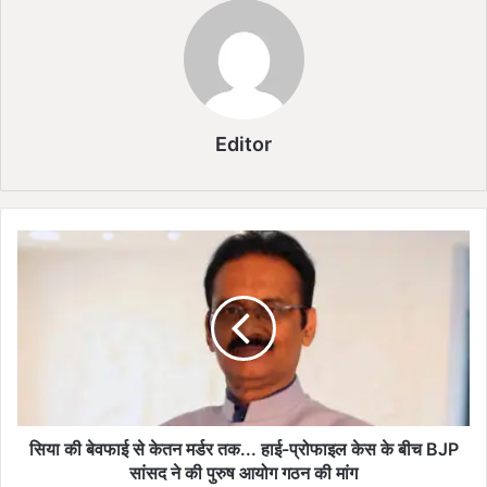
Editor
सि
या
की
बे
व
फा
ई
से
के
त
सिया की बेवफाई से केतन मर्डर तक... हाई-प्रोफाइल केस के बीच BJP
न
सांसद ने की पुरुष आयोग गठन की मांग