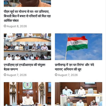
P
ट्टा
सां
चा
पीएम सूर्य घर योजना से घर-घर उजियारा,
स
र्य
बिजली बिल में बचत से परिवारों को मिल रहा
द
ने
आर्थिक संबल
ने
छो
August 8, 2026
की
ड़े
पु
स
रु
भी
ष
प
आ
द
यो
;
ग
म
ग
म
एनडीएमए एवं एनडीआरएफ की संयुक्त
छत्तीसगढ़ में ‘हर घर तिरंगा’ और ‘वंदे
ठ
बैठक सम्पन्न
मातरम्’ अभियान की धूम
ता
न
स
August 7, 2026
August 7, 2026
की
र
मां
का
ग
र
प
र
ब