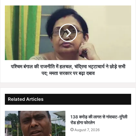
म
र्ड
प
र
श्चि
त
म
क
बं
.
गा
.
ल
.
की
हा
रा
ई
ज
-
नी
पश्चिम बंगाल की राजनीति में हलचल, चंद्रिमा भट्टाचार्य ने छोड़े सभी
प्रो
ति
पद; ममता सरकार पर बढ़ा दबाव
फा
में
इ
ह
ल
ल
के
च
Related Articles
स
ल
के
,
बी
138 करोड़ की लागत से नांदघाट-मुंगेली
चं
रोड होगा फोरलेन
च
द्रि
B
मा
August 7, 2026
J
भ