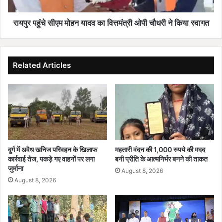
यो
सी
जि
ए
त
म
रायपुर पहुंचे सीएम मोहन यादव का वित्तमंत्री ओपी चौधरी ने किया स्वागत
की
मो
बै
ह
ठ
न
क
या
Related Articles
द
व
का
वि
त्त
मं
त्री
ओ
दुर्ग में अवैध खनिज परिवहन के खिलाफ
महतारी वंदन की 1,000 रुपये की मदद
पी
कार्रवाई तेज, पकड़े गए वाहनों पर लगा
बनी प्रीति के आत्मनिर्भर बनने की ताकत
चौ
जुर्माना
August 8, 2026
ध
August 8, 2026
री
ने
कि
या