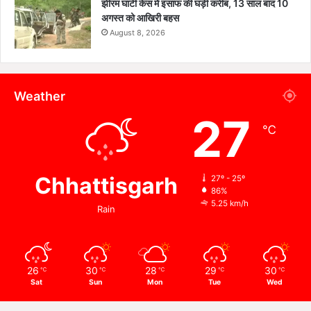
झीरम घाटी केस में इंसाफ की घड़ी करीब, 13 साल बाद 10
अगस्त को आखिरी बहस
August 8, 2026
Weather
27
℃
Chhattisgarh
27º - 25º
86%
5.25 km/h
Rain
26
30
28
29
30
℃
℃
℃
℃
℃
Sat
Sun
Mon
Tue
Wed