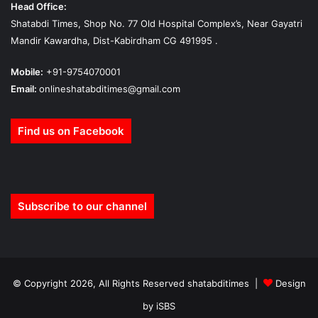
Head Office:
Shatabdi Times, Shop No. 77 Old Hospital Complex’s, Near Gayatri
Mandir Kawardha, Dist-Kabirdham CG 491995 .
Mobile:
+91-9754070001
Email:
onlineshatabditimes@gmail.com
Find us on Facebook
Subscribe to our channel
© Copyright 2026, All Rights Reserved shatabditimes |
Design
by iSBS