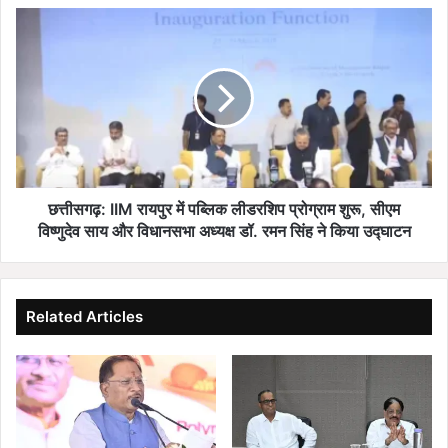
,
छ
सि
त्ती
द्धि
स
मा
ग
ता
ढ़
मं
:
दि
I
र
I
में
M
सै
रा
छत्तीसगढ़: IIM रायपुर में पब्लिक लीडरशिप प्रोग्राम शुरू, सीएम
क
य
विष्णुदेव साय और विधानसभा अध्यक्ष डॉ. रमन सिंह ने किया उद्घाटन
ड़ों
पु
लो
र
गों
में
ने
प
Related Articles
कि
ब्लि
या
क
ध
ली
र
ड
ना
र
शि