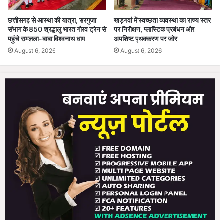
स
भा
छत्तीसगढ़ से आस्था की यात्रा, सरगुजा
खड़गवां में स्वच्छता व्यवस्था का राज्य स्तर
अ
संभाग के 850 श्रद्धालु भारत गौरव ट्रेन से
पर निरीक्षण, प्लास्टिक प्रबंधन और
ध्य
पहुंचे रामलला-बाबा विश्वनाथ धाम
अपशिष्ट पृथक्करण पर जोर
क्ष
August 6, 2026
August 6, 2026
डॉ
.
र
म
न
सिं
ह
ने
कि
या
उ
द्घा
ट
न