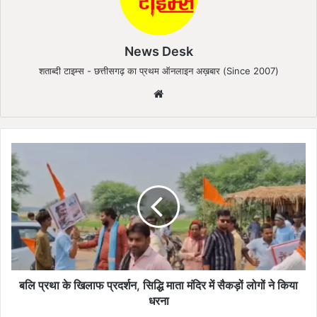
News Desk
शताब्दी टाइम्स - छत्तीसगढ़ का प्रथम ऑनलाइन अख़बार (Since 2007)
We
bsi
te
ब
लि
प्र
था
के
खि
ला
फ
प्र
द
बलि प्रथा के खिलाफ प्रदर्शन, सिद्धि माता मंदिर में सैकड़ों लोगों ने किया
र्श
धरना
न