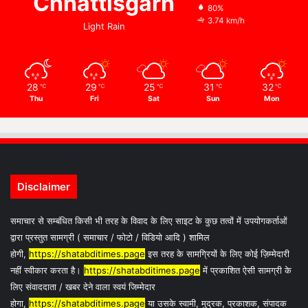
Chhattisgarh
80%
3.74 km/h
Light Rain
28
29
25
31
32
℃
℃
℃
℃
℃
Thu
Fri
Sat
Sun
Mon
Disclaimer
समाचार से सम्बंधित किसी भी तरह के विवाद के लिए साइट के कुछ तत्वों में उपयोगकर्ताओं
द्वारा प्रस्तुत सामग्री ( समाचार / फोटो / विडियो आदि ) शामिल
होगी,
https://shatabditimes.page
इस तरह के सामग्रियों के लिए कोई ज़िम्मेदारी
नहीं स्वीकार करता है।
https://shatabditimes.page
में प्रकाशित ऐसी सामग्री के
लिए संवाददाता / खबर देने वाला स्वयं जिम्मेदार
होगा,
https://shatabditimes.page
या उसके स्वामी, मुद्रक, प्रकाशक, संपादक