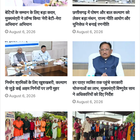
प
प्रो
बेटियों के सम्मान के लिए बड़ा कदम,
छत्तीसगढ़ में पोषण और बाल कल्याण को
ग्रा
मुख्यमंत्री ने लॉन्च किया ‘मेरी बेटी–मेरा
लेकर बड़ा मंथन, राज्य नीति आयोग और
म
अभिमान’ अभियान
यूनिसेफ ने बनाई रणनीति
शु
August 6, 2026
August 6, 2026
रू
,
सी
ए
म
वि
ष्णु
दे
निर्माण श्रमिकों के लिए खुशखबरी, कल्याण
हर पात्र व्यक्ति तक पहुंचे सरकारी
से जुड़े कई अहम निर्णयों पर लगी मुहर
योजनाओं का लाभ, मुख्यमंत्री विष्णुदेव साय
व
ने अधिकारियों को दिए निर्देश
सा
August 6, 2026
य
August 6, 2026
औ
र
वि
धा
न