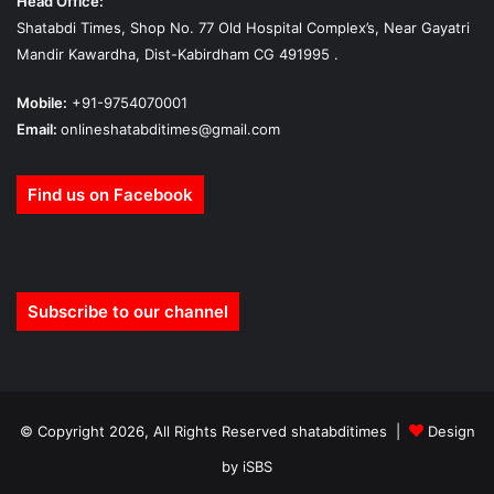
Head Office:
Shatabdi Times, Shop No. 77 Old Hospital Complex’s, Near Gayatri
Mandir Kawardha, Dist-Kabirdham CG 491995 .
Mobile:
+91-9754070001
Email:
onlineshatabditimes@gmail.com
Find us on Facebook
Subscribe to our channel
© Copyright 2026, All Rights Reserved shatabditimes |
Design
by iSBS