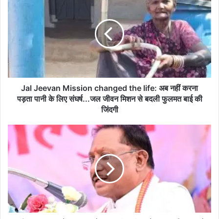
a
l
J
e
e
v
a
n
M
Jal Jeevan Mission changed the life: अब नहीं करना
i
पड़ता पानी के लिए संघर्ष...जल जीवन मिशन से बदली फुलमत बाई की
s
जिंदगी
s
i
क
o
बी
n
र
c
म
h
ठ
a
आ
n
श्र
g
म
e
में