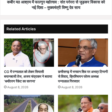
d
फा
कबीर मठ आश्रम में फाल्गुन महोत्सव : संत परंपरा से जुड़कर विकास को
t
ल्गु
नई दिशा – मुख्यमंत्री विष्णु देव साय
h
न
e
म
l
हो
i
त्स
Related Articles
f
व
e
:
:
सं
अ
त
ब
प
न
रं
हीं
प
क
रा
CG में पन्नालाल को लेकर सियासी
छत्तीसगढ़ में भगवान शिव पर अभद्र टिप्पणी
र
से
बयानबाजी तेज, अजय चंद्राकर ने बताया
से विवाद, क्रिश्चियन फोरम अध्यक्ष
ना
जु
‘धर्मांतरण रैकेट का सरगना’
पन्नालाल गिरफ्तार
प
ड़
August 8, 2026
August 8, 2026
ड़
क
ता
र
पा
वि
नी
का
के
स