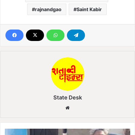
rajnandgao
Saint Kabir
State Desk
We
bsi
te
J