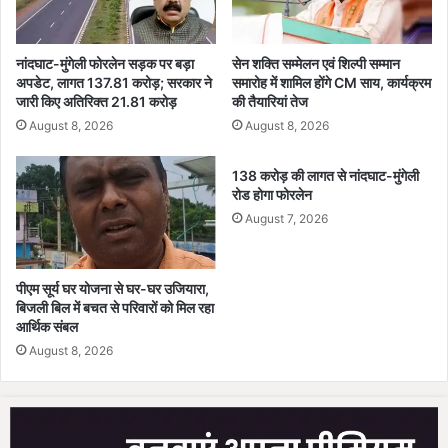
लि
को
ए
न
सं
ई
नांदघाट-मुंगेली फोरलेन सड़क पर बड़ा
सेन शक्ति सम्मेलन एवं शिल्पी सम्मान
घ
अपडेट, लागत 137.81 करोड़; सरकार ने
समारोह में शामिल होंगे CM साय, कार्यक्रम
दि
जारी किए अतिरिक्त 21.81 करोड़
की तैयारियां तेज
र्ष
शा
.
–
August 8, 2026
August 8, 2026
.
मु
.
ख्य
138 करोड़ की लागत से नांदघाट-मुंगेली
ज
मं
रोड होगा फोरलेन
ल
त्री
August 7, 2026
जी
वि
व
ष्णु
न
दे
पीएम सूर्य घर योजना से घर-घर उजियारा,
मि
व
बिजली बिल में बचत से परिवारों को मिल रहा
श
सा
आर्थिक संबल
न
य
August 8, 2026
से
ब
द
ली
फु