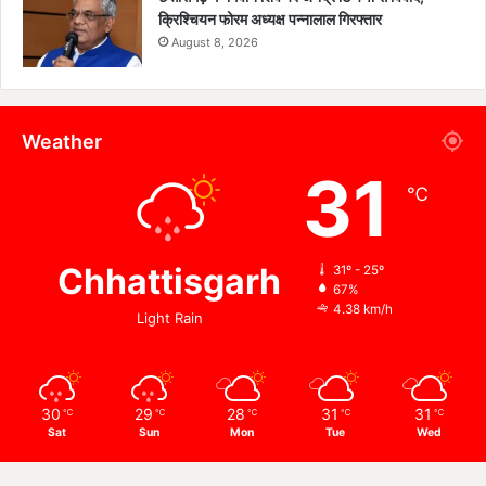
क्रिश्चियन फोरम अध्यक्ष पन्नालाल गिरफ्तार
August 8, 2026
Weather
31
℃
Chhattisgarh
31º - 25º
67%
4.38 km/h
Light Rain
30
29
28
31
31
℃
℃
℃
℃
℃
Sat
Sun
Mon
Tue
Wed