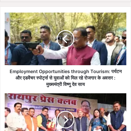
te
E
m
p
l
o
y
m
e
n
t
Employment Opportunities through Tourism: पर्यटन
O
और एडवेंचर स्पोर्ट्स से युवाओं को मिल रहे रोजगार के अवसर :
p
मुख्यमंत्री विष्णु देव साय
p
o
प्रे
r
स
t
लो
u
क
n
तं
i
त्र