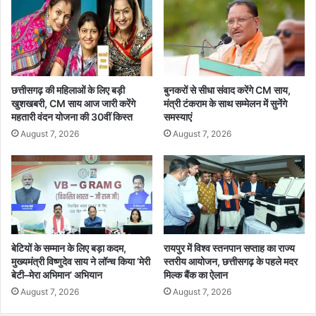
मु
न
ख्य
औ
मं
र
त्री
ए
सा
ड
य
वें
छत्तीसगढ़ की महिलाओं के लिए बड़ी
बुनकरों से सीधा संवाद करेंगे CM साय,
च
खुशखबरी, CM साय आज जारी करेंगे
मंत्री टंकराम के साथ सम्मेलन में सुनेंगे
महतारी वंदन योजना की 30वीं किस्त
समस्याएं
र
स्पो
August 7, 2026
August 7, 2026
र्ट्स
से
यु
वा
ओं
को
मि
बेटियों के सम्मान के लिए बड़ा कदम,
रायपुर में विश्व स्तनपान सप्ताह का राज्य
ल
मुख्यमंत्री विष्णुदेव साय ने लॉन्च किया ‘मेरी
स्तरीय आयोजन, छत्तीसगढ़ के पहले मदर
र
बेटी–मेरा अभिमान’ अभियान
मिल्क बैंक का ऐलान
हे
August 7, 2026
August 7, 2026
रो
ज