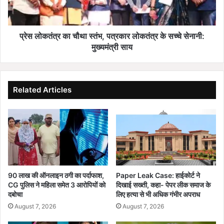
t
का
i
चौ
e
था
s
स्तं
प्रेस लोकतंत्र का चौथा स्तंभ, पत्रकार लोकतंत्र के सच्चे सेनानी:
t
भ
मुख्यमंत्री साय
h
,
r
प
o
त्र
u
का
Related Articles
g
र
h
लो
T
क
o
तं
u
त्र
r
के
i
स
s
च्चे
90 लाख की ऑनलाइन ठगी का पर्दाफाश,
Paper Leak Case: हाईकोर्ट ने
m
से
CG पुलिस ने महिला समेत 3 आरोपियों को
दिखाई सख्ती, कहा- पेपर लीक समाज के
:
ना
दबोचा
लिए हत्या से भी अधिक गंभीर अपराध
प
नी
August 7, 2026
August 7, 2026
र्य
:
ट