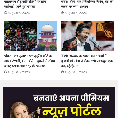
सड़क पर दौड़ रही गाड़ियों पर होगी
संदेश, बोले- यह ऐतिहासिक निर्णय, देश की
,
कार्रवाई, जानें पूरा मामला
एकता का नया अध्याय
इं
द्र
August 5, 2026
August 5, 2026
जी
त
ब
र्म
न
ब
ने
जंतर-मंतर प्रदर्शन पर सुप्रीम कोर्ट की
TVK सरकार का पहला बजट चर्चा में,
स्वा
अहम टिप्पणी, CJI बोले- युवाओं से संवाद
दुल्हनों को सोना से लेकर स्पेशल स्कूल तक
स्थ्य
बनाए रखना लोकतंत्र की जरूरत
कई बड़े ऐलान
सं
August 5, 2026
August 5, 2026
चा
ल
क