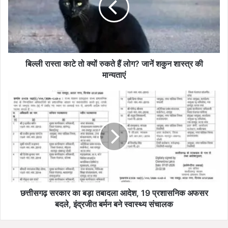
का
टे
तो
क्यों
रु
क
बिल्ली रास्ता काटे तो क्यों रुकते हैं लोग? जानें शकुन शास्त्र की
ते
मान्यताएं
हैं
लो
छ
ग
त्ती
?
स
जा
ग
नें
ढ़
श
स
कु
र
न
का
शा
र
स्त्र
का
छत्तीसगढ़ सरकार का बड़ा तबादला आदेश, 19 प्रशासनिक अफसर
की
ब
बदले, इंद्रजीत बर्मन बने स्वास्थ्य संचालक
मा
ड़ा
न्य
त