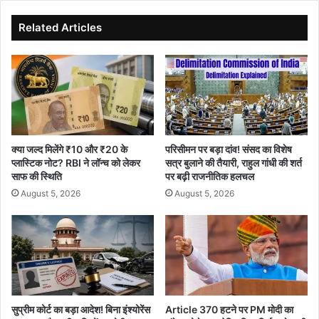
ता
बा
एं
द
Related Articles
ला
आ
दे
श
,
1
9
प्र
क्या जल्द मिलेंगे ₹10 और ₹20 के
परिसीमन पर बड़ा दांव! संसद का विशेष
शा
प्लास्टिक नोट? RBI ने लॉन्च को लेकर
सत्र बुलाने की तैयारी, राहुल गांधी की शर्त
स
साफ की स्थिति
पर बढ़ी राजनीतिक हलचल
नि
August 5, 2026
August 5, 2026
क
अ
फ
स
र
ब
द
ले
सुप्रीम कोर्ट का बड़ा आदेश! बिना इंश्योरेंस
Article 370 हटने पर PM मोदी का