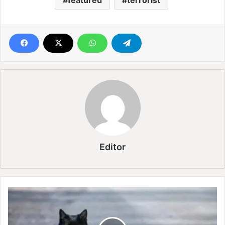
featured
terrorist
Editor
बि
ल्ली
रा
स्ता