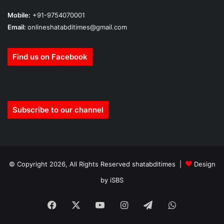
Mobile:
+91-9754070001
Email:
onlineshatabditimes@gmail.com
Find us on Facebook
Subscribe to our channel
© Copyright 2026, All Rights Reserved shatabditimes |
Design
by iSBS
Facebook
X
YouTube
Instagram
Telegram
WhatsApp