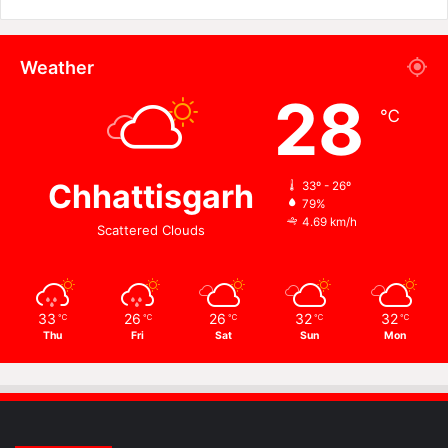
Weather
28
℃
Chhattisgarh
33º - 26º
79%
4.69 km/h
Scattered Clouds
33
26
26
32
32
℃
℃
℃
℃
℃
Thu
Fri
Sat
Sun
Mon