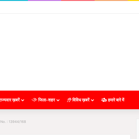
ाज्यवार ख़बरें
जिला-शहर
विविध ख़बरें
हमारे बारे में
 No. : 13944/168