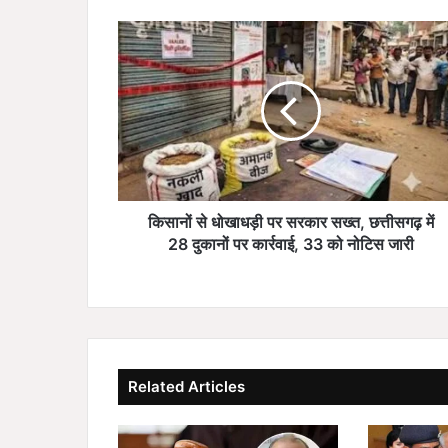
कि
सा
नों
से
धो
खा
ध
ड़ी
प
र
किसानों से धोखाधड़ी पर सरकार सख्त, छत्तीसगढ़ में
स
28 दुकानों पर कार्रवाई, 33 को नोटिस जारी
र
का
र
स
ख्त
,
Related Articles
छ
त्ती
स