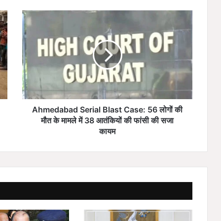
A
h
m
e
d
a
b
a
d
S
Ahmedabad Serial Blast Case: 56 लोगों की
e
मौत के मामले में 38 आतंकियों की फांसी की सजा
r
कायम
i
a
l
B
l
a
s
t