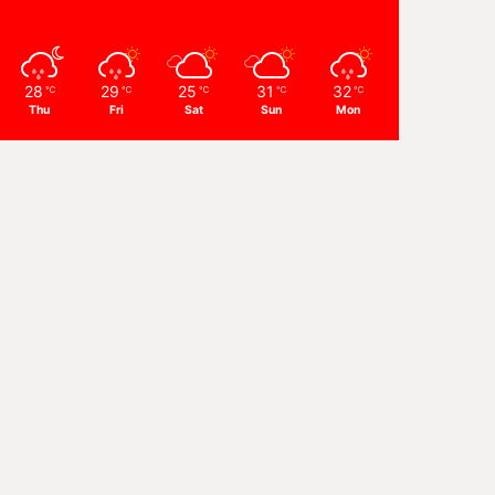
28
29
25
31
32
℃
℃
℃
℃
℃
Thu
Fri
Sat
Sun
Mon