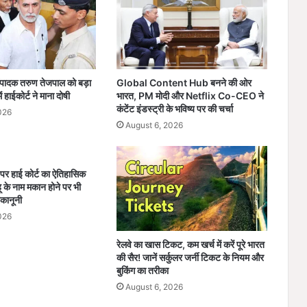
C
a
s
e
:
5
संपादक तरुण तेजपाल को बड़ा
Global Content Hub बनने की ओर
6
 हाईकोर्ट ने माना दोषी
भारत, PM मोदी और Netflix Co-CEO ने
लो
कंटेंट इंडस्ट्री के भविष्य पर की चर्चा
026
गों
August 6, 2026
की
मौ
त
पर हाई कोर्ट का ऐतिहासिक
के
 के नाम मकान होने पर भी
मा
कानूनी
म
026
ले
में
रेलवे का खास टिकट, कम खर्च में करें पूरे भारत
3
की सैर! जानें सर्कुलर जर्नी टिकट के नियम और
8
बुकिंग का तरीका
आ
August 6, 2026
तं
कि