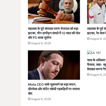
ग
ढ़
में
2
8
दु
तहलका के पूर्व संपादक तरुण तेजपाल को बड़ा
तहलका के पूर्व 
का
झटका, यौन उत्पीड़न मामले में 10 साल की जेल
झटका, रेप केस में
नों
और ₹5 लाख जुर्माना
August 6, 2
प
August 6, 2026
र
का
र्र
सास के अधिकार 
वा
फैसला, कहा- बहू
ई
बेदखल करना गैर
,
August 6, 2
3
3
Meta CEO मार्क जुकरबर्ग का बड़ा बयान,
को
डीपफेक और कंटेंट संबंधी गड़बड़ियों पर जताया
नो
खेद
टि
August 6, 2026
स
जा