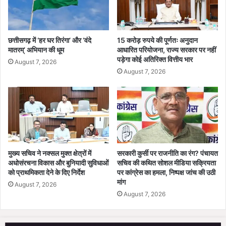
पी
शु
.
भ
चौ
?
ध
प
छत्तीसगढ़ में ‘हर घर तिरंगा’ और ‘वंदे
15 करोड़ रुपये की पूर्णतः अनुदान
री
ढ़ें
मातरम्’ अभियान की धूम
आधारित परियोजना, राज्य सरकार पर नहीं
क
पड़ेगा कोई अतिरिक्त वित्तीय भार
ध
August 7, 2026
रें
न
August 7, 2026
गे
ला
अ
भ
ध्य
,
क्ष
नौ
ता
क
री
,
मुख्य सचिव ने नक्सल मुक्त क्षेत्रों में
सरकारी कुर्सी पर राजनीति का रंग? पंचायत
का
अधोसंरचना विकास और बुनियादी सुविधाओं
सचिव की कथित सोशल मीडिया सक्रियता
रो
को प्राथमिकता देने के दिए निर्देश
पर कांग्रेस का हमला, निष्पक्ष जांच की उठी
बा
मांग
August 7, 2026
र
August 7, 2026
औ
र
प्रे