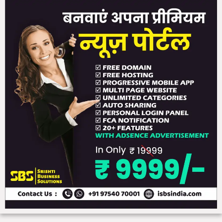
म
जी
व
न
का
भ
वि
ष्य
फ
ल