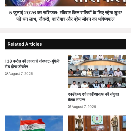
का
का
र्य
रा
5 जुलाई 2026 का राशिफल: रविवार किन राशियों के लिए रहेगा शुभ?
क्र
शि
पढ़ें धन लाभ, नौकरी, कारोबार और प्रेम जीवन का भविष्यफल
म
फ
में
ल
जु
:
टें
र
Related Articles
गे
वि
ज
वा
न
138 करोड़ की लागत से नांदघाट-मुंगेली
र
रोड होगा फोरलेन
प्र
कि
ति
न
August 7, 2026
नि
रा
धि
शि
,
यों
एनडीएमए एवं एनडीआरएफ की संयुक्त
वि
के
बैठक सम्पन्न
त्त
लि
August 7, 2026
मं
ए
त्री
र
ओ
हे
.
गा