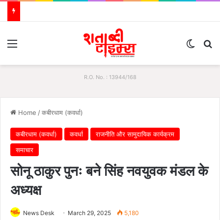
Menu
Switch
S
R.O. No. : 13944/168
Home
/
कबीरधाम (कवर्धा)
कबीरधाम (कवर्धा)
कवर्धा
राजनीति और सामुदायिक कार्यक्रम
समाचार
सोनू ठाकुर पुनः बने सिंह नवयुवक मंडल के
अध्यक्ष
News Desk
March 29, 2025
5,180