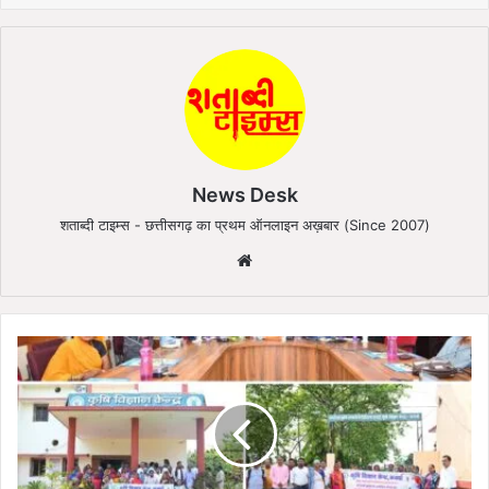
News Desk
शताब्दी टाइम्स - छत्तीसगढ़ का प्रथम ऑनलाइन अख़बार (Since 2007)
We
bsi
te
स
म
न्वि
त
कृ
षि
प्र