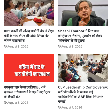
य
पु
र
-
अ
भ
ममता बनर्जी की सांसद सायोनी घोष ने पीएम
Shashi Tharoor ने फिर साधा
न
मोदी के साथ शेयर की फोटो, लिखा दिल
कांग्रेस पर निशाना, प्रदर्शन को लेकर
पु
जीतने वाला संदेश
‘कॉकरोच’ से की तुलना
र
August 8, 2026
August 8, 2026
मे
मू
ट्रे
न
शु
रू
,
5
उपचुनाव हार के बाद दतिया BJP में
CJP Leadership Controversy:
हलचल, नरोत्तम शर्मा के गढ़ में नए नेतृत्व
अभिजीत दीपके के अलावा कई
0
की तैयारी तेज
पदाधिकारियों का AAP लिंक, सियासत
%
गरमाई
रे
August 8, 2026
August 7, 2026
ल