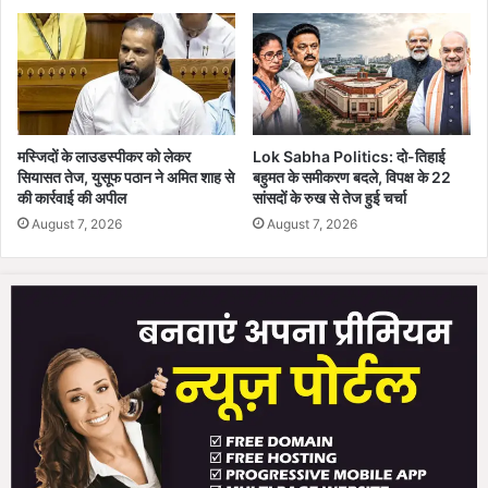
वे
ला
इ
न
का
वि
द्यु
मस्जिदों के लाउडस्पीकर को लेकर
Lok Sabha Politics: दो-तिहाई
ती
सियासत तेज, युसूफ पठान ने अमित शाह से
बहुमत के समीकरण बदले, विपक्ष के 22
क
की कार्रवाई की अपील
सांसदों के रुख से तेज हुई चर्चा
र
August 7, 2026
August 7, 2026
ण
पू
रा