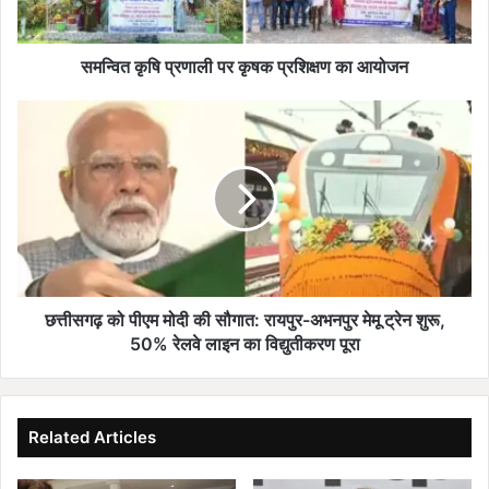
णा
ली
प
समन्वित कृषि प्रणाली पर कृषक प्रशिक्षण का आयोजन
र
कृ
छ
ष
त्ती
क
स
प्र
ग
शि
ढ़
क्ष
को
ण
पी
का
ए
आ
म
यो
मो
छत्तीसगढ़ को पीएम मोदी की सौगात: रायपुर-अभनपुर मेमू ट्रेन शुरू,
ज
दी
50% रेलवे लाइन का विद्युतीकरण पूरा
न
की
सौ
गा
त
Related Articles
:
रा