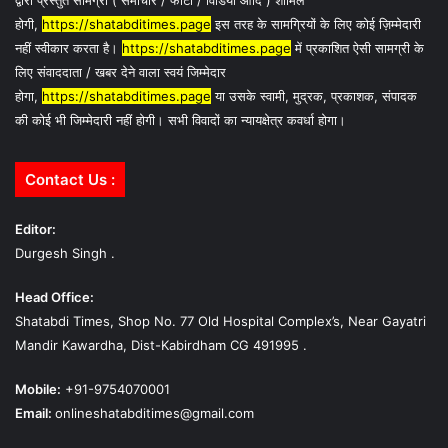
द्वारा प्रस्तुत सामग्री ( समाचार / फोटो / विडियो आदि ) शामिल
होगी,
https://shatabditimes.page
इस तरह के सामग्रियों के लिए कोई ज़िम्मेदारी
नहीं स्वीकार करता है।
https://shatabditimes.page
में प्रकाशित ऐसी सामग्री के
लिए संवाददाता / खबर देने वाला स्वयं जिम्मेदार
होगा,
https://shatabditimes.page
या उसके स्वामी, मुद्रक, प्रकाशक, संपादक
की कोई भी जिम्मेदारी नहीं होगी। सभी विवादों का न्यायक्षेत्र कवर्धा होगा।
Contact Us :
Editor:
Durgesh Singh .
Head Office:
Shatabdi Times, Shop No. 77 Old Hospital Complex’s, Near Gayatri
Mandir Kawardha, Dist-Kabirdham CG 491995 .
Mobile:
+91-9754070001
Email:
onlineshatabditimes@gmail.com