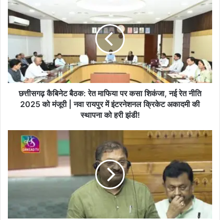
त्ती
स
ग
ढ़
कै
बि
ने
ट
बै
छत्तीसगढ़ कैबिनेट बैठक: रेत माफिया पर कसा शिकंजा, नई रेत नीति
ठ
2025 को मंजूरी | नवा रायपुर में इंटरनेशनल क्रिकेट अकादमी की
क
स्थापना को हरी झंडी!
:
रे
सां
त
स
मा
द
फि
सं
या
तो
प
ष
र
पां
क
डे
सा
य