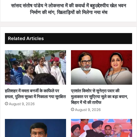
शि
ने
सांसद संतोष पांडेय ने लोकसभा में की कवर्धा में बहुउद्देश्यीय खेल भवन
कं
लो
निर्माण की मांग, खिलाड़ियों को मिलेगा नया मंच
जा
क
,
स
न
भा
ई
में
Related Articles
रे
की
त
क
नी
व
ति
र्धा
2
में
0
ब
2
हु
5
उ
हलिशहर में ममता बनर्जी के काफिले पर
प्रशांत किशोर से सुनेत्रा पवार की
को
द्दे
हमला, पुलिस सुरक्षा में निकाला गया सुरक्षित
मुलाकात पर सुप्रिया सुले का बड़ा बयान,
मं
श्यी
बिहार में भी की तारीफ
August 9, 2026
जू
य
August 9, 2026
री
खे
|
ल
न
भ
वा
व