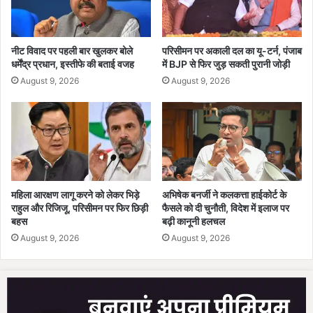
रा
न
य
नि
पु
र्मा
र
ण
नीट विवाद पर पहली बार खुलकर बोले
परिसीमन पर अकाली दल का यू-टर्न, पंजाब
में
धर्मेंद्र प्रधान, इस्तीफे की बताई वजह
में BJP से फिर जुड़ सकती पुरानी जोड़ी
की
इं
मां
August 9, 2026
August 9, 2026
ट
ग
र
,
ने
खि
श
ला
न
ड़ि
ल
यों
क्रि
को
महिला आरक्षण लागू करने को लेकर भिड़े
अभिषेक बनर्जी ने कलकत्ता हाईकोर्ट के
के
मि
राहुल और रिजिजू, परिसीमन पर फिर छिड़ी
फैसले को दी चुनौती, विदेश में इलाज पर
ट
ले
बहस
बढ़ी कानूनी हलचल
अ
गा
August 9, 2026
August 9, 2026
का
न
द
या
मी
मं
की
च
स्था
प