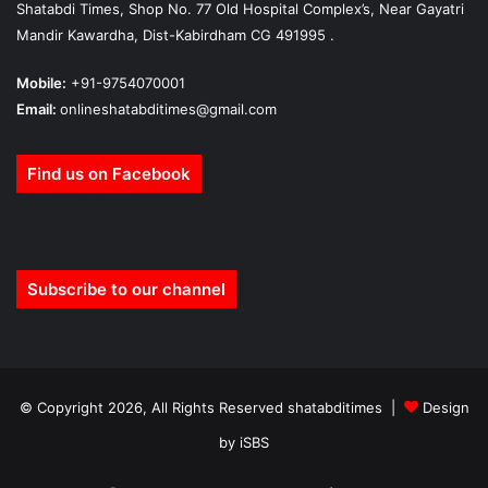
Shatabdi Times, Shop No. 77 Old Hospital Complex’s, Near Gayatri
Mandir Kawardha, Dist-Kabirdham CG 491995 .
Mobile:
+91-9754070001
Email:
onlineshatabditimes@gmail.com
Find us on Facebook
Subscribe to our channel
© Copyright 2026, All Rights Reserved shatabditimes |
Design
by iSBS