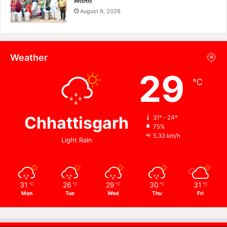
वितरित
August 9, 2026
Weather
29
℃
Chhattisgarh
31º - 24º
75%
5.33 km/h
Light Rain
31
26
29
30
31
℃
℃
℃
℃
℃
Mon
Tue
Wed
Thu
Fri