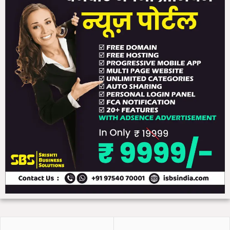
ना
को
ह
री
झं
डी
!