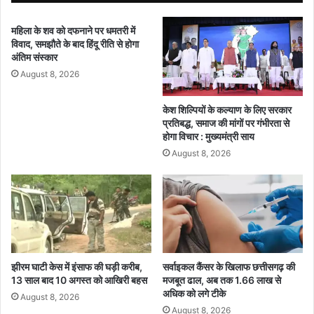
धु
ड
त
वे
महिला के शव को दफनाने पर धमतरी में
;
विवाद, समझौते के बाद हिंदू रीति से होगा
ल
दु
अंतिम संस्कार
ने
ल्ह
स
August 8, 2026
न
सें
बो
ट
ली
केश शिल्पियों के कल्याण के लिए सरकार
र
-
प्रतिबद्ध, समाज की मांगों पर गंभीरता से
‘
होगा विचार : मुख्यमंत्री साय
जो
August 8, 2026
खु
द
को
न
हीं
सं
भा
ल
झीरम घाटी केस में इंसाफ की घड़ी करीब,
सर्वाइकल कैंसर के खिलाफ छत्तीसगढ़ की
13 साल बाद 10 अगस्त को आखिरी बहस
मजबूत ढाल, अब तक 1.66 लाख से
स
अधिक को लगे टीके
क
August 8, 2026
ता
August 8, 2026