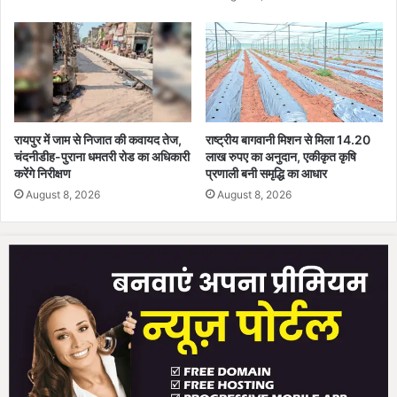
,
व
ह
मु
झे
क्या
सं
रायपुर में जाम से निजात की कवायद तेज,
राष्ट्रीय बागवानी मिशन से मिला 14.20
भा
चंदनीडीह-पुराना धमतरी रोड का अधिकारी
लाख रुपए का अनुदान, एकीकृत कृषि
ले
करेंगे निरीक्षण
प्रणाली बनी समृद्धि का आधार
गा
August 8, 2026
August 8, 2026
?
’