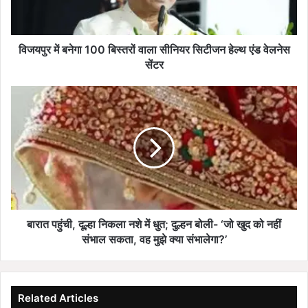
ब
ने
गा
1
विजयपुर में बनेगा 100 बिस्तरों वाला सीनियर सिटीजन हेल्थ एंड वेलनेस
0
सेंटर
0
बि
बा
स्त
रा
रों
त
वा
प
ला
हुं
सी
ची
नि
,
य
दू
र
ल्हा
सि
नि
बारात पहुंची, दूल्हा निकला नशे में धुत; दुल्हन बोली- ‘जो खुद को नहीं
टी
क
संभाल सकता, वह मुझे क्या संभालेगा?’
ज
ला
न
न
हे
शे
ल्थ
में
Related Articles
एं