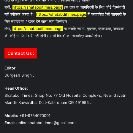
द्वारा प्रस्तुत सामग्री ( समाचार / फोटो / विडियो आदि ) शामिल
होगी,
https://shatabditimes.page
इस तरह के सामग्रियों के लिए कोई ज़िम्मेदारी
नहीं स्वीकार करता है।
https://shatabditimes.page
में प्रकाशित ऐसी सामग्री के
लिए संवाददाता / खबर देने वाला स्वयं जिम्मेदार
होगा,
https://shatabditimes.page
या उसके स्वामी, मुद्रक, प्रकाशक, संपादक
की कोई भी जिम्मेदारी नहीं होगी। सभी विवादों का न्यायक्षेत्र कवर्धा होगा।
Contact Us :
Editor:
Durgesh Singh .
Head Office:
Shatabdi Times, Shop No. 77 Old Hospital Complex’s, Near Gayatri
Mandir Kawardha, Dist-Kabirdham CG 491995 .
Mobile:
+91-9754070001
Email:
onlineshatabditimes@gmail.com