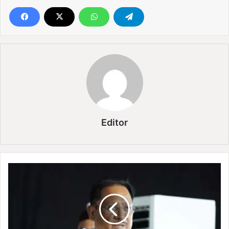
Editor
वि
ज
य
पु
र
में