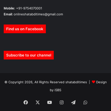
Mobile:
+91-9754070001
Email:
onlineshatabditimes@gmail.com
Find us on Facebook
Subscribe to our channel
© Copyright 2026, All Rights Reserved shatabditimes |
Design
by iSBS
Facebook
X
YouTube
Instagram
Telegram
WhatsApp