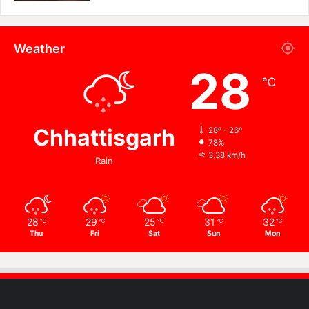
Weather
28
℃
Chhattisgarh
28º - 26º
78%
3.38 km/h
Rain
28
29
25
31
32
℃
℃
℃
℃
℃
Thu
Fri
Sat
Sun
Mon