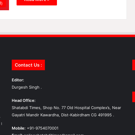
म)
Contact Us :
Editor:
Durgesh Singh .
Head Office:
Shatabdi Times, Shop No. 77 Old Hospital Complex’s, Near
Gayatri Mandir Kawardha, Dist-Kabirdham CG 491995 .
,
ा।
Mobile:
+91-9754070001