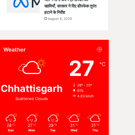
खामियाँ, सरकार ने दिए डीपफेक तुरंत
हटाने के निर्देश
August 9, 2026
Weather
27
℃
Chhattisgarh
28º - 25º
81%
4.83 km/h
Scattered Clouds
28
27
29
31
31
℃
℃
℃
℃
℃
Sun
Mon
Tue
Wed
Thu