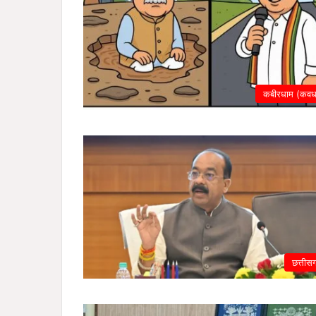
कबीरधाम (कवर्ध
छत्तीस