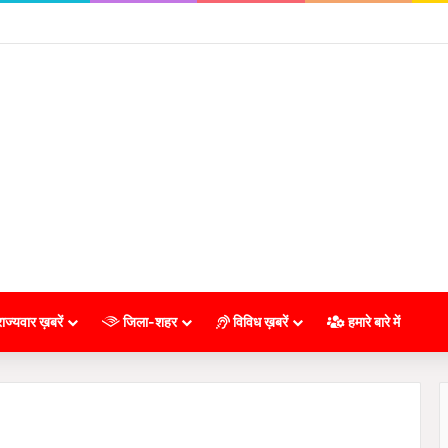
ाज्यवार ख़बरें
जिला-शहर
विविध ख़बरें
हमारे बारे में