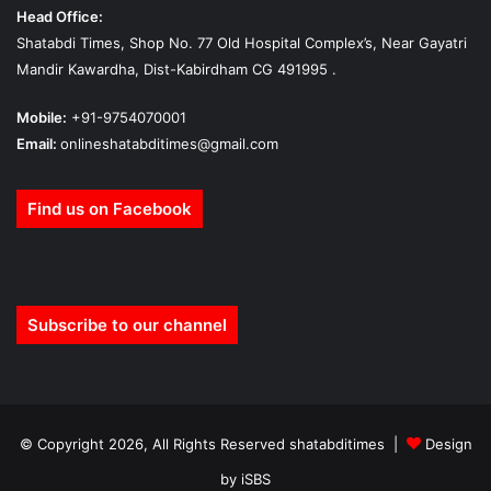
Head Office:
Shatabdi Times, Shop No. 77 Old Hospital Complex’s, Near Gayatri
Mandir Kawardha, Dist-Kabirdham CG 491995 .
Mobile:
+91-9754070001
Email:
onlineshatabditimes@gmail.com
Find us on Facebook
Subscribe to our channel
© Copyright 2026, All Rights Reserved shatabditimes |
Design
by iSBS