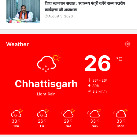
विश्व स्तनपान सप्ताह : स्वास्थ्य मंत्री करेंगे राज्य स्तरीय
कार्यक्रम की अध्यक्षता
August 5, 2026
Weather
26
℃
Chhattisgarh
33º - 26º
89%
3.8 km/h
Light Rain
33
26
29
33
33
℃
℃
℃
℃
℃
Thu
Fri
Sat
Sun
Mon