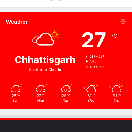
Weather
27
℃
Chhattisgarh
28º - 25º
81%
4.83 km/h
Scattered Clouds
28
27
29
31
31
℃
℃
℃
℃
℃
Sun
Mon
Tue
Wed
Thu