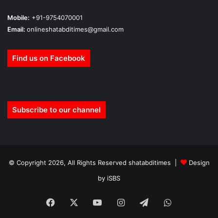
Mobile:
+91-9754070001
Email:
onlineshatabditimes@gmail.com
Find us on Facebook
Subscribe to our channel
© Copyright 2026, All Rights Reserved shatabditimes |
Design
by iSBS
Facebook
X
YouTube
Instagram
Telegram
WhatsApp