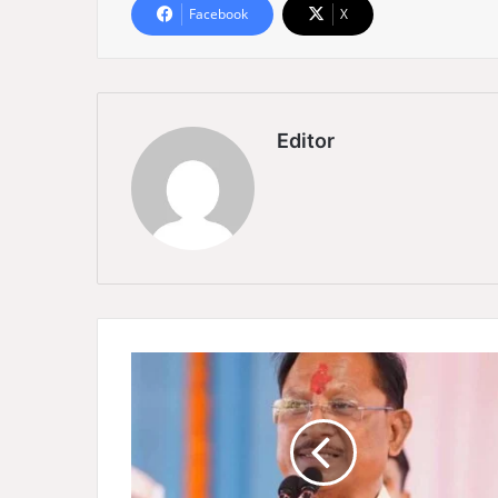
Facebook
X
Editor
C
M
सा
य
का
ब