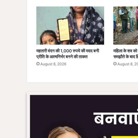
गे
नीं
व
,
स्वा
स्थ्य
से
महतारी वंदन की 1,000 रुपये की मदद बनी
महिला के शव को 
वा
प्रीति के आत्मनिर्भर बनने की ताकत
समझौते के बाद हि
ओं
August 8, 2026
August 8, 2
को
मि
ले
गा
वि
स्ता
र