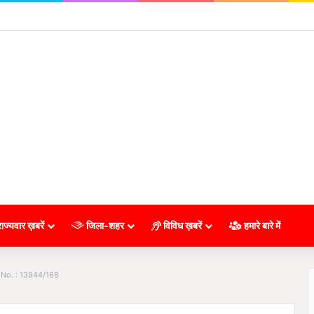
ाज्यवार ख़बरें
जिला-शहर
विविध ख़बरें
हमारे बारे में
 No. : 13944/168