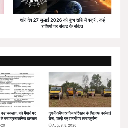
जु
ला
ई
2
शनि देव 27 जुलाई 2026 को कुंभ राशि में वक्री, कई
0
राशियों पर संकट के संकेत
2
6
को
कुं
भ
रा
शि
में
व
क्री
,
क
ई
रा
बड़ा बदलाव, बड़े पैमाने पर
दुर्ग में अवैध खनिज परिवहन के खिलाफ कार्रवाई
शि
 से मचा प्रशासनिक हलचल
तेज, पकड़े गए वाहनों पर लगा जुर्माना
यों
026
August 8, 2026
प