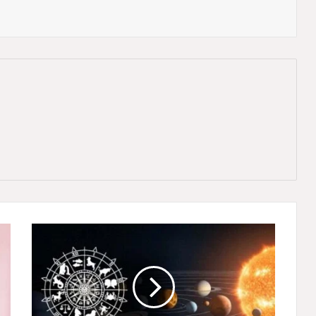
श
नि
दे
व
2
7