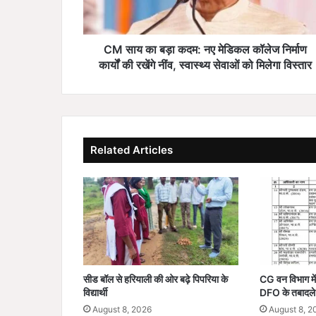
ड़ा
क
द
म
CM साय का बड़ा कदम: नए मेडिकल कॉलेज निर्माण
:
कार्यों की रखेंगे नींव, स्वास्थ्य सेवाओं को मिलेगा विस्तार
न
ए
मे
डि
क
Related Articles
ल
कॉ
ले
ज
नि
र्मा
ण
का
र्यों
सीड बॉल से हरियाली की ओर बढ़े पिपरिया के
CG वन विभाग में 
की
विद्यार्थी
DFO के तबादले
र
August 8, 2026
August 8, 2
खें