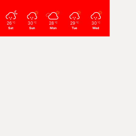
26
30
28
29
30
℃
℃
℃
℃
℃
Sat
Sun
Mon
Tue
Wed