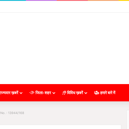
ाज्यवार ख़बरें
जिला-शहर
विविध ख़बरें
हमारे बारे में
 No. : 13944/168