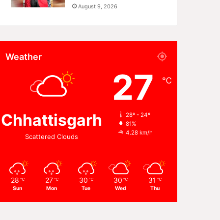
August 9, 2026
Weather
27
℃
Chhattisgarh
28º - 24º
81%
4.28 km/h
Scattered Clouds
28
27
30
30
31
℃
℃
℃
℃
℃
Sun
Mon
Tue
Wed
Thu