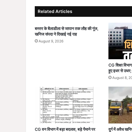
,
Related Articles
पा
त्र
शि
बस्तर के बैलाडीला से जापान तक लौह की गूंज,
क्ष
खनिज संपदा ने दिखाई नई राह
कों
August 9, 2026
की
पु
न
र्नि
CG शिक्षा विभाग
यु
हुए इधर से उधर
क्ति
August 8, 2
शि
क्षा
स
त्र
2
0
2
6
CG वन विभाग में बड़ा बदलाव, बड़े पैमाने पर
दुर्ग में अवैध ख
-