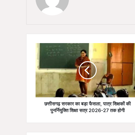
छ
त्ती
स
ग
ढ़
स
र
का
र
का
छत्तीसगढ़ सरकार का बड़ा फैसला, पात्र शिक्षकों की
ब
पुनर्नियुक्ति शिक्षा सत्र 2026-27 तक होगी
ड़ा
फै
स
ला