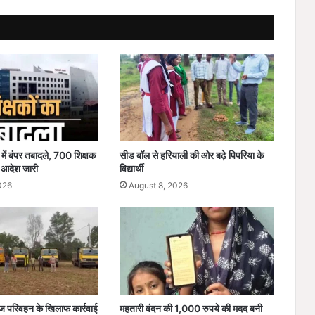
क
ह
र
:
जि
स्पा
में
बा
द
ल
 में बंपर तबादले, 700 शिक्षक
सीड बॉल से हरियाली की ओर बढ़े पिपरिया के
फ
; आदेश जारी
विद्यार्थी
टा
026
August 8, 2026
,
ध
रा
ली
-
ह
र्षि
ल
निज परिवहन के खिलाफ कार्रवाई
महतारी वंदन की 1,000 रुपये की मदद बनी
में