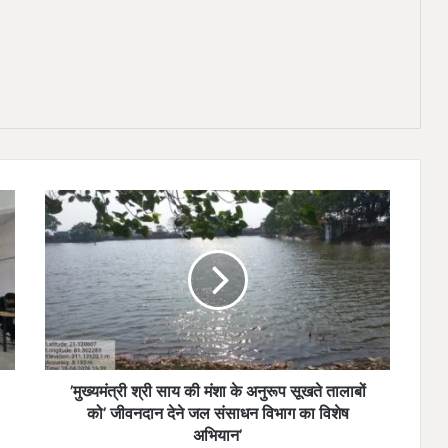
’
मु
ख्य
मं
त्री
श्री
सा
य
की
मं
’मुख्यमंत्री श्री साय की मंशा के अनुरूप सूखते तालाबों
शा
को’ जीवनदान देने जल संसाधन विभाग का विशेष
के
अभियान’