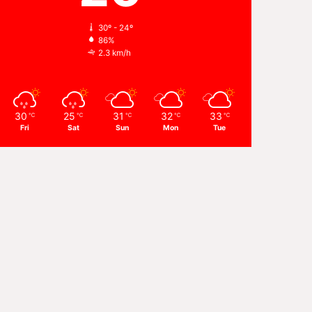
30º - 24º
86%
2.3 km/h
30
25
31
32
33
℃
℃
℃
℃
℃
Fri
Sat
Sun
Mon
Tue