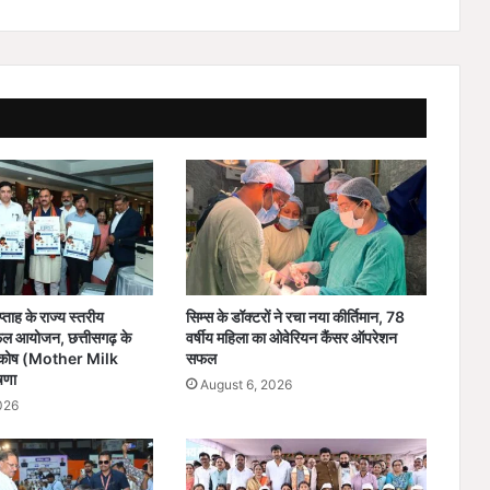
अ
नु
रू
प
सू
ख
ते
ता
ला
बों
को
’
जी
व
्ताह के राज्य स्तरीय
सिम्स के डॉक्टरों ने रचा नया कीर्तिमान, 78
न
फल आयोजन, छत्तीसगढ़ के
वर्षीय महिला का ओवेरियन कैंसर ऑपरेशन
दा
ूध कोष (Mother Milk
सफल
न
षणा
August 6, 2026
दे
026
ने
ज
ल
सं