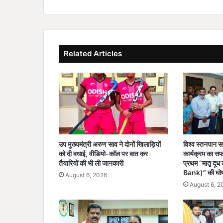
C
o
u
r
s
Related Articles
e
E
n
t
r
a
n
c
e
उप मुख्यमंत्री अरुण साव ने दोनों खिलाड़ियों
विश्व स्तनपान सप
E
को दी बधाई, वीडियो-कॉल पर बात कर
कार्यक्रम का स
x
तैयारियों की भी ली जानकारी
प्रथम “मातृ द
a
Bank)” की घो
August 6, 2026
m
August 6, 2
2
0
2
6