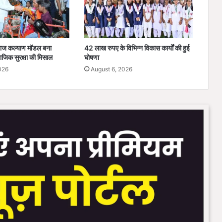
सा
ध
न
वि
माज कल्याण मॉडल बना
42 लाख रुपए के विभिन्न विकास कार्यों की हुई
भा
जिक सुरक्षा की मिसाल
घोषणा
ग
026
August 6, 2026
का
वि
शे
ष
अ
भि
या
न
’