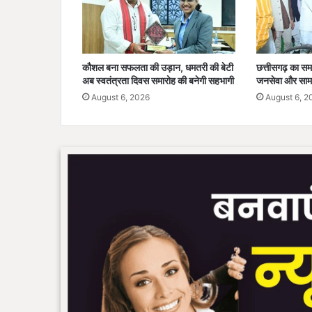
का
स
फ
ल
कौशल बना सफलता की उड़ान, धमतरी की बेटी
छत्तीसगढ़ का स
आ
अब स्वतंत्रता दिवस समारोह की बनेगी सहभागी
जनसेवा और सामा
यो
August 6, 2026
August 6, 2
ज
न
च
य
नि
त
यु
वा
ओं
को
मि
ले
गा
अ
त्या