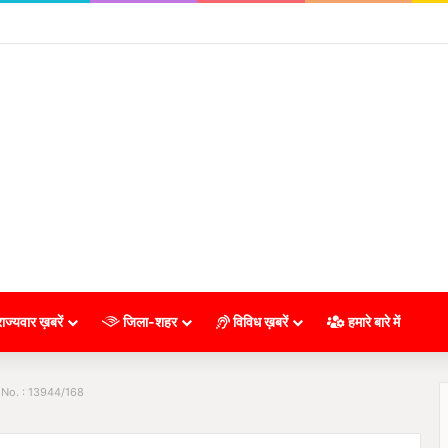
ाज्यवार ख़बरें
जिला-शहर
विविध ख़बरें
हमारे बारे में
 No. : 13944/168