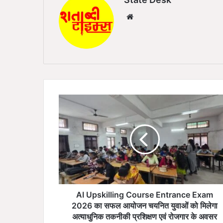
We
bsi
te
A
I
U
p
s
k
i
l
l
i
AI Upskilling Course Entrance Exam
n
2026 का सफल आयोजन चयनित युवाओं को मिलेगा
g
अत्याधुनिक तकनीकी प्रशिक्षण एवं रोजगार के अवसर