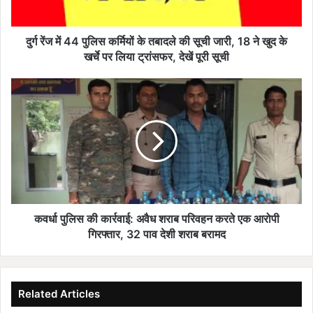
पु
लि
स
दुर्ग रेंज में 44 पुलिस कर्मियों के तबादले की सूची जारी, 18 ने खुद के
क
खर्चे पर लिया ट्रांसफर, देखें पूरी सूची
र्मि
यों
क
के
व
त
र्धा
बा
पु
द
लि
ले
स
की
की
सू
का
ची
र्र
जा
वा
कवर्धा पुलिस की कार्रवाई: अवैध शराब परिवहन करते एक आरोपी
री
ई
गिरफ्तार, 32 पाव देशी शराब बरामद
,
:
1
अ
8
वै
ने
ध
Related Articles
खु
श