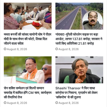
द
रा
के
ब
ख
प
र्चे
रि
प
व
र
ह
लि
न
ममता बनर्जी की सांसद सायोनी घोष ने पीएम
नांदघाट-मुंगेली फोरलेन सड़क पर बड़ा
या
क
मोदी के साथ शेयर की फोटो, लिखा दिल
अपडेट, लागत 137.81 करोड़; सरकार ने
ट्रां
र
जीतने वाला संदेश
जारी किए अतिरिक्त 21.81 करोड़
स
ते
August 8, 2026
August 8, 2026
फ
ए
र
क
,
आ
दे
रो
खें
पी
पू
गि
री
र
सू
फ्ता
सेन शक्ति सम्मेलन एवं शिल्पी सम्मान
Shashi Tharoor ने फिर साधा
ची
समारोह में शामिल होंगे CM साय, कार्यक्रम
कांग्रेस पर निशाना, प्रदर्शन को लेकर
र
की तैयारियां तेज
‘कॉकरोच’ से की तुलना
,
3
August 8, 2026
August 8, 2026