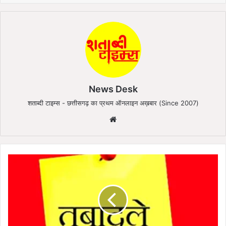
News Desk
शताब्दी टाइम्स - छत्तीसगढ़ का प्रथम ऑनलाइन अख़बार (Since 2007)
We
bsi
te
दु
र्ग
रें
ज
में
4
4