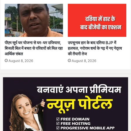
2
पा
व
दे
शी
श
रा
पीएम सूर्य घर योजना से घर-घर उजियारा,
उपचुनाव हार के बाद दतिया BJP में
ब
बिजली बिल में बचत से परिवारों को मिल रहा
हलचल, नरोत्तम शर्मा के गढ़ में नए नेतृत्व
ब
आर्थिक संबल
की तैयारी तेज
रा
August 8, 2026
August 8, 2026
म
द