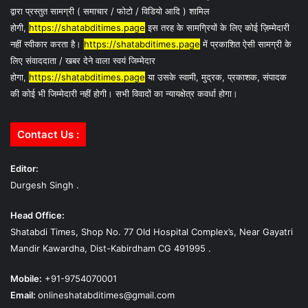
द्वारा प्रस्तुत सामग्री ( समाचार / फोटो / विडियो आदि ) शामिल
होगी,
https://shatabditimes.page
इस तरह के सामग्रियों के लिए कोई ज़िम्मेदारी
नहीं स्वीकार करता है।
https://shatabditimes.page
में प्रकाशित ऐसी सामग्री के
लिए संवाददाता / खबर देने वाला स्वयं जिम्मेदार
होगा,
https://shatabditimes.page
या उसके स्वामी, मुद्रक, प्रकाशक, संपादक
की कोई भी जिम्मेदारी नहीं होगी। सभी विवादों का न्यायक्षेत्र कवर्धा होगा।
Contact Us :
Editor:
Durgesh Singh .
Head Office:
Shatabdi Times, Shop No. 77 Old Hospital Complex’s, Near Gayatri
Mandir Kawardha, Dist-Kabirdham CG 491995 .
Mobile:
+91-9754070001
Email:
onlineshatabditimes@gmail.com