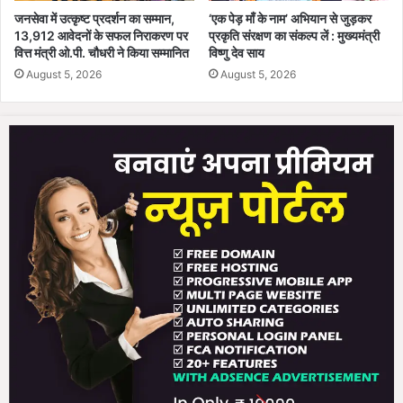
न
वी
जनसेवा में उत्कृष्ट प्रदर्शन का सम्मान,
‘एक पेड़ माँ के नाम’ अभियान से जुड़कर
ए
बी
13,912 आवेदनों के सफल निराकरण पर
प्रकृति संरक्षण का संकल्प लें : मुख्यमंत्री
सो
जी
वित्त मंत्री ओ.पी. चौधरी ने किया सम्मानित
विष्णु देव साय
पा
रा
August 5, 2026
August 5, 2026
न
म
जी
यो
ज
ना
के
फा
य
दे