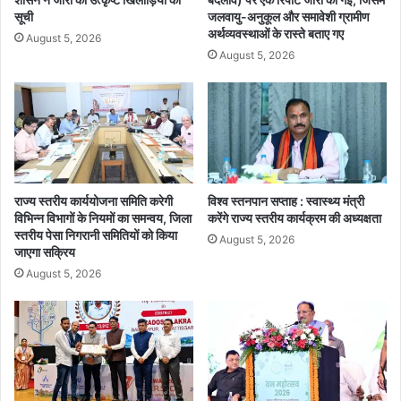
त्ती
र्चा
सूची
जलवायु-अनुकूल और समावेशी ग्रामीण
स
के
अर्थव्यवस्थाओं के रास्ते बताए गए
August 5, 2026
ग
प्र
August 5, 2026
ढ़
दे
में
श
आ
अ
दि
ध्य
वा
क्ष
सी
अ
ने
शो
तृ
राज्य स्तरीय कार्ययोजना समिति करेगी
विश्व स्तनपान सप्ताह : स्वास्थ्य मंत्री
क
विभिन्न विभागों के नियमों का समन्वय, जिला
करेंगे राज्य स्तरीय कार्यक्रम की अध्यक्षता
त्व
सा
स्तरीय पेसा निगरानी समितियों को किया
ग
हू
August 5, 2026
जाएगा सक्रिय
ढ़
ने
August 5, 2026
र
ग्रा
हा
मी
है
णों
वि
को
का
ब
स
ता
के
या