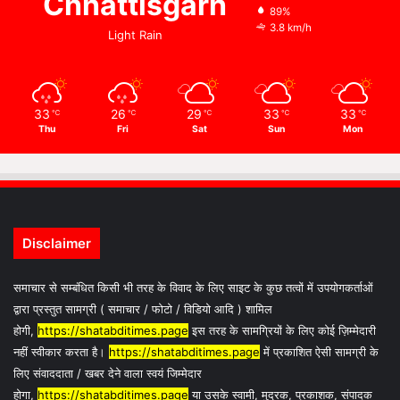
Chhattisgarh
89%
3.8 km/h
Light Rain
33
26
29
33
33
℃
℃
℃
℃
℃
Thu
Fri
Sat
Sun
Mon
Disclaimer
समाचार से सम्बंधित किसी भी तरह के विवाद के लिए साइट के कुछ तत्वों में उपयोगकर्ताओं
द्वारा प्रस्तुत सामग्री ( समाचार / फोटो / विडियो आदि ) शामिल
होगी,
https://shatabditimes.page
इस तरह के सामग्रियों के लिए कोई ज़िम्मेदारी
नहीं स्वीकार करता है।
https://shatabditimes.page
में प्रकाशित ऐसी सामग्री के
लिए संवाददाता / खबर देने वाला स्वयं जिम्मेदार
होगा,
https://shatabditimes.page
या उसके स्वामी, मुद्रक, प्रकाशक, संपादक