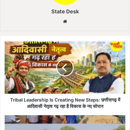
State Desk
We
bsi
te
T
r
i
b
a
l
L
e
a
d
Tribal Leadership Is Creating New Steps: छत्तीसगढ़ में
e
आदिवासी नेतृत्व गढ़ रहा है विकास के नए सोपान
r
s
B
h
e
i