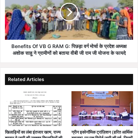
n
p
e
I
f
s
i
C
t
r
s
e
O
a
f
Benefits Of VB G RAM G: पिछड़ा वर्ग मोर्चा के प्रदेश अध्यक्ष
t
V
अशोक साहू ने ग्रामीणों को बताया वीबी जी राम जी योजना के फायदे
i
B
n
G
g
R
N
A
Related Articles
e
M
w
G
S
:
t
पि
e
छ
p
ड़ा
s
व
:
र्ग
खिलाड़ियों का लंबा इंतजार खत्म, राज्य
ग्रीन इकोनॉमिक ट्रांज़िशन (हरित आर्थिक
छ
मो
शासन ने जारी की उत्कृष्ट खिलाड़ियों की
बदलाव) पर एक रिपोर्ट जारी की गई, जिसमें