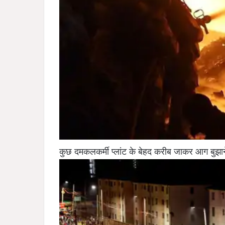
कुछ दमकलकर्मी प्लांट के बेहद करीब जाकर आग बुझान