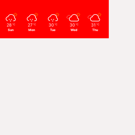
28
27
30
30
31
℃
℃
℃
℃
℃
Sun
Mon
Tue
Wed
Thu