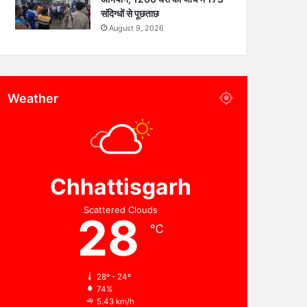
संदिग्धों से पूछताछ
August 9, 2026
Weather
Chhattisgarh
Scattered Clouds
28
℃
28º - 24º
74%
5.43 km/h