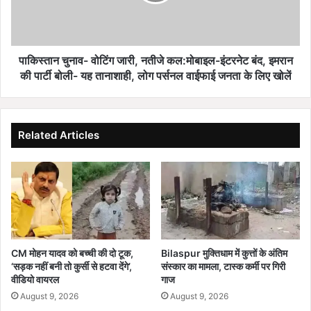
ना
जा
व
रें
-
गे
वो
ने
टिं
पाकिस्तान चुनाव- वोटिंग जारी, नतीजे कल:मोबाइल-इंटरनेट बंद, इमरान
ता
ग
की पार्टी बोली- यह तानाशाही, लोग पर्सनल वाईफाई जनता के लिए खोलें
:
जा
सां
री
स
,
द
न
Related Articles
,
ती
मं
जे
त्री
क
,
ल
वि
:
धा
मो
य
बा
क
इ
CM मोहन यादव को बच्ची की दो टूक,
Bilaspur मुक्तिधाम में कुत्तों के अंतिम
क
ल
‘सड़क नहीं बनी तो कुर्सी से हटवा देंगे’,
संस्कार का मामला, टास्क कर्मी पर गिरी
हें
-
वीडियो वायरल
गाज
गे
इं
August 9, 2026
August 9, 2026
-
ट