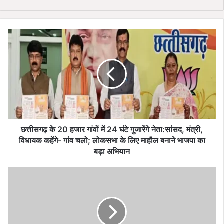
bsi
te
छ
त्ती
स
ग
ढ़
के
2
0
ह
जा
छत्तीसगढ़ के 20 हजार गांवों में 24 घंटे गुजारेंगे नेता:सांसद, मंत्री,
र
विधायक कहेंगे- गांव चलो; लोकसभा के लिए माहौल बनाने भाजपा का
गां
बड़ा अभियान
वों
में
पा
2
कि
4
स्ता
घं
न
टे
चु
गु