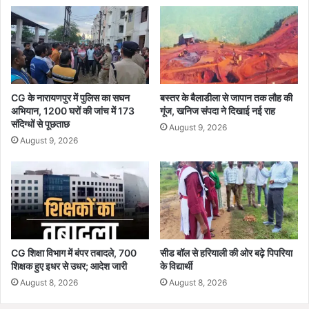
गां
र
व
ने
च
ट
लो
बं
;
द
लो
,
क
इ
CG के नारायणपुर में पुलिस का सघन
बस्तर के बैलाडीला से जापान तक लौह की
स
अभियान, 1200 घरों की जांच में 173
गूंज, खनिज संपदा ने दिखाई नई राह
म
संदिग्धों से पूछताछ
भा
रा
August 9, 2026
के
न
August 9, 2026
लि
की
ए
पा
मा
र्टी
हौ
बो
ल
ली
ब
-
ना
य
CG शिक्षा विभाग में बंपर तबादले, 700
सीड बॉल से हरियाली की ओर बढ़े पिपरिया
ने
ह
शिक्षक हुए इधर से उधर; आदेश जारी
के विद्यार्थी
भा
ता
August 8, 2026
August 8, 2026
ज
ना
पा
शा