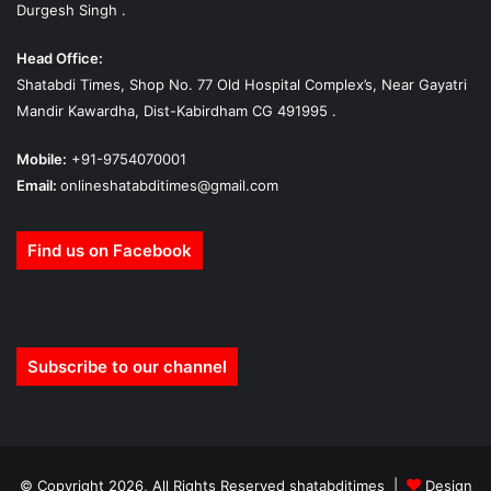
Durgesh Singh .
Head Office:
Shatabdi Times, Shop No. 77 Old Hospital Complex’s, Near Gayatri
Mandir Kawardha, Dist-Kabirdham CG 491995 .
Mobile:
+91-9754070001
Email:
onlineshatabditimes@gmail.com
Find us on Facebook
Subscribe to our channel
© Copyright 2026, All Rights Reserved shatabditimes |
Design