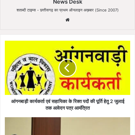
News Desk
शताब्दी टाइम्स - छत्तीसगढ़ का प्रथम ऑनलाइन अख़बार (Since 2007)
We
bsi
te
आं
ग
न
बा
ड़ी
का
र्य
क
र्ता
ए
आंगनबाड़ी कार्यकर्ता एवं सहायिका के रिक्त पदों की पूर्ति हेतु 2 जुलाई
वं
तक आवेदन पत्र आमंत्रित
स
हा
मु
यि
ख्य
का
मं