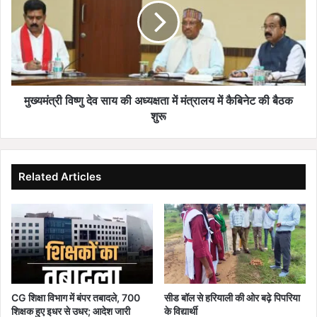
के
त्री
रि
वि
क्त
ष्णु
प
दे
दों
व
की
सा
पू
य
मुख्यमंत्री विष्णु देव साय की अध्यक्षता में मंत्रालय में कैबिनेट की बैठक
र्ति
की
शुरू
हे
अ
तु
ध्य
2
क्ष
जु
ता
Related Articles
ला
में
ई
मं
त
त्रा
क
ल
आ
य
वे
में
द
कै
न
बि
CG शिक्षा विभाग में बंपर तबादले, 700
सीड बॉल से हरियाली की ओर बढ़े पिपरिया
प
ने
शिक्षक हुए इधर से उधर; आदेश जारी
के विद्यार्थी