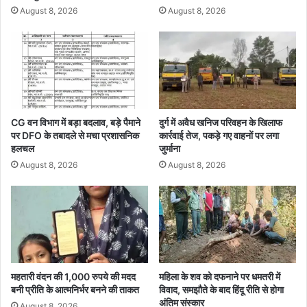
त्र
ट
August 8, 2026
August 8, 2026
आ
की
मं
बै
त्रि
ठ
त
क
शु
रू
CG वन विभाग में बड़ा बदलाव, बड़े पैमाने
दुर्ग में अवैध खनिज परिवहन के खिलाफ
पर DFO के तबादले से मचा प्रशासनिक
कार्रवाई तेज, पकड़े गए वाहनों पर लगा
हलचल
जुर्माना
August 8, 2026
August 8, 2026
महतारी वंदन की 1,000 रुपये की मदद
महिला के शव को दफनाने पर धमतरी में
बनी प्रीति के आत्मनिर्भर बनने की ताकत
विवाद, समझौते के बाद हिंदू रीति से होगा
अंतिम संस्कार
August 8, 2026