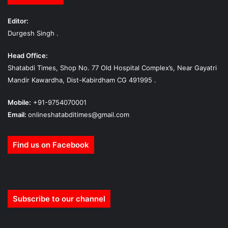
Editor:
Durgesh Singh .
Head Office:
Shatabdi Times, Shop No. 77 Old Hospital Complex’s, Near Gayatri
Mandir Kawardha, Dist-Kabirdham CG 491995 .
Mobile:
+91-9754070001
Email:
onlineshatabditimes@gmail.com
Find us on Facebook
Subscribe to our channel