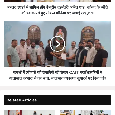
शाह,
सांसद
बस्तर दशहरे में शामिल होंगे केंद्रीय गृहमंत्री अमित शाह, सांसद के न्यौते
के
को स्वीकारते हुए सोशल मीडिया पर जताई उत्सुकता
न्यौते
को
कवर्धा
स्वीकारते
में
हुए
त्योहारों
सोशल
की
मीडिया
तैयारियों
पर
को
जताई
लेकर
उत्सुकता
CAIT
पदाधिकारियों
ने
कवर्धा में त्योहारों की तैयारियों को लेकर CAIT पदाधिकारियों ने
यातायात
यातायात प्रभारी से की चर्चा, यातायात व्यवस्था सुधारने पर दिया जोर
प्रभारी
से
की
चर्चा,
Related Articles
यातायात
व्यवस्था
सुधारने