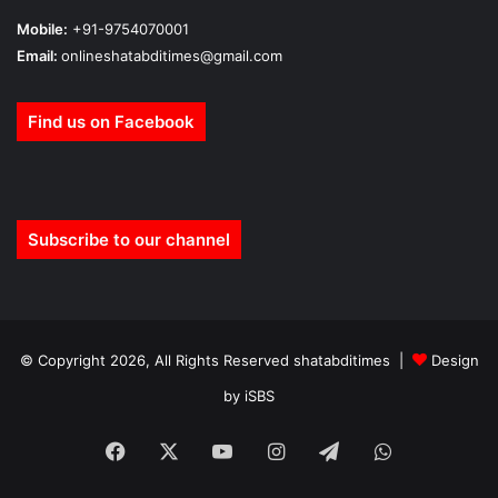
Mobile:
+91-9754070001
Email:
onlineshatabditimes@gmail.com
Find us on Facebook
Subscribe to our channel
© Copyright 2026, All Rights Reserved shatabditimes |
Design
by iSBS
Facebook
X
YouTube
Instagram
Telegram
WhatsApp