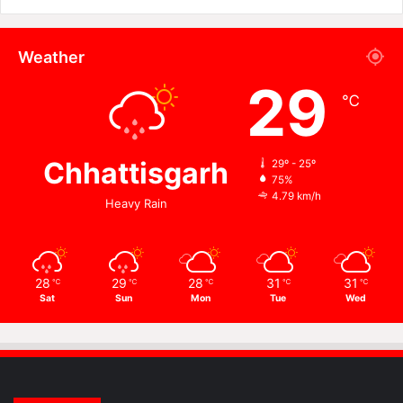
Weather
29
℃
Chhattisgarh
29º - 25º
75%
4.79 km/h
Heavy Rain
28
29
28
31
31
℃
℃
℃
℃
℃
Sat
Sun
Mon
Tue
Wed