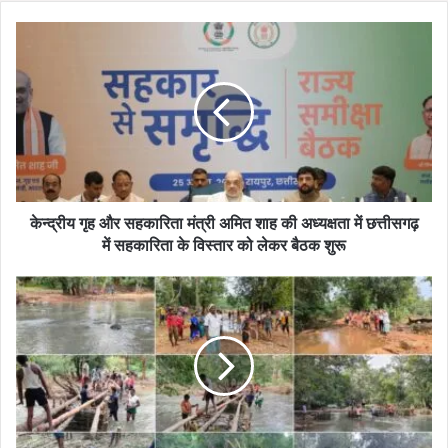
te
के
न्द्री
य
गृ
ह
औ
र
स
ह
का
केन्द्रीय गृह और सहकारिता मंत्री अमित शाह की अध्यक्षता में छत्तीसगढ़
रि
में सहकारिता के विस्तार को लेकर बैठक शुरू
ता
मं
भा
त्री
नु
अ
प्र
मि
ता
त
प
शा
पु
ह
र
की
में