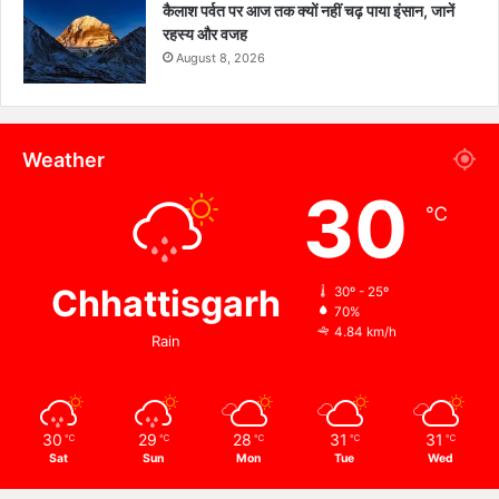
कैलाश पर्वत पर आज तक क्यों नहीं चढ़ पाया इंसान, जानें
रहस्य और वजह
August 8, 2026
Weather
30
℃
Chhattisgarh
30º - 25º
70%
4.84 km/h
Rain
30
29
28
31
31
℃
℃
℃
℃
℃
Sat
Sun
Mon
Tue
Wed