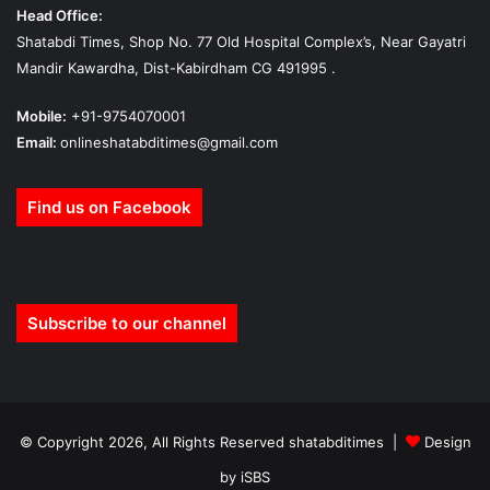
Head Office:
Shatabdi Times, Shop No. 77 Old Hospital Complex’s, Near Gayatri
Mandir Kawardha, Dist-Kabirdham CG 491995 .
Mobile:
+91-9754070001
Email:
onlineshatabditimes@gmail.com
Find us on Facebook
Subscribe to our channel
© Copyright 2026, All Rights Reserved shatabditimes |
Design
by iSBS