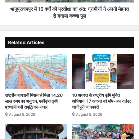
अ
1
ध्य
5
भानुप्रतापपुर में 15 वर्षों की प्रतीक्षा का अंत: ग्रामीणों ने अपनी मेहनत
क्ष
व
से बनाया कच्चा पुल
ता
र्षों
में
की
छ
प्र
त्ती
ती
Related Articles
स
क्षा
ग
का
ढ़
अं
में
त
स
:
ह
ग्रा
का
मी
रि
णों
राष्ट्रीय बागवानी मिशन से मिला 14.20
10 अगस्त से राष्ट्रीय कृमि मुक्ति
ता
ने
लाख रुपए का अनुदान, एकीकृत कृषि
अभियान, 17 अगस्त को मॉप-अप राउंड;
के
अ
प्रणाली बनी समृद्धि का आधार
जानें पूरी जानकारी
वि
प
August 8, 2026
August 8, 2026
स्ता
नी
र
मे
को
ह
ले
न