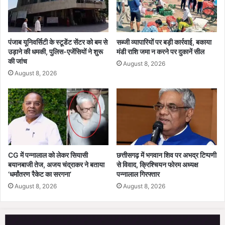
क
त
र
से
बै
ब
ठ
ना
पंजाब यूनिवर्सिटी के स्टूडेंट सेंटर को बम से
सब्जी व्यापारियों पर बड़ी कार्रवाई, बकाया
क
उड़ाने की धमकी, पुलिस-एजेंसियों ने शुरू
मंडी राशि जमा न करने पर दुकानें सील
या
की जांच
शु
क
August 8, 2026
रू
च्चा
August 8, 2026
पु
ल
CG में पन्नालाल को लेकर सियासी
छत्तीसगढ़ में भगवान शिव पर अभद्र टिप्पणी
बयानबाजी तेज, अजय चंद्राकर ने बताया
से विवाद, क्रिश्चियन फोरम अध्यक्ष
‘धर्मांतरण रैकेट का सरगना’
पन्नालाल गिरफ्तार
August 8, 2026
August 8, 2026