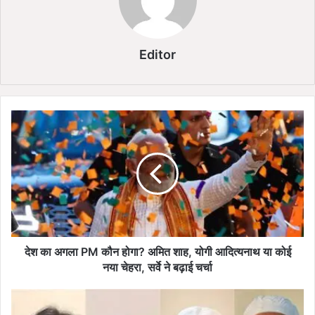
Editor
दे
श
का
अ
ग
ला
P
M
कौ
न
देश का अगला PM कौन होगा? अमित शाह, योगी आदित्यनाथ या कोई
हो
नया चेहरा, सर्वे ने बढ़ाई चर्चा
गा
?
गु
अ
ज