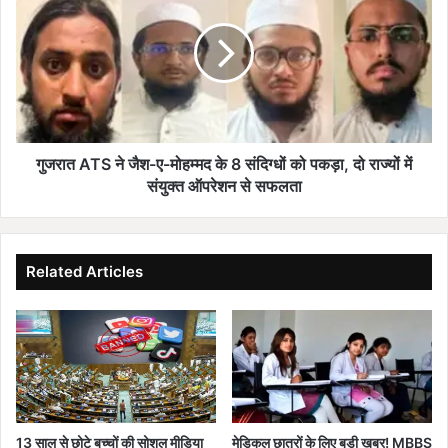
मि
रा
त
त
शा
A
ह
T
,
S
यो
ने
गी
जै
आ
श
गुजरात ATS ने जैश-ए-मोहम्मद के 8 संदिग्धों को पकड़ा, दो राज्यों में
दि
-
संयुक्त ऑपरेशन से सफलता
त्य
ए
ना
-
थ
मो
या
ह
Related Articles
को
म्म
ई
द
न
के
या
8
चे
सं
ह
दि
रा
ग्धों
,
को
13 साल से छोटे बच्चों की सोशल मीडिया
मेडिकल छात्रों के लिए बड़ी खबर! MBBS