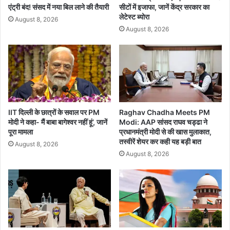
स
प
एंट्री बंद! संसद में नया बिल लाने की तैयारी
सीटों में इजाफा, जानें केंद्र सरकार का
र्वे
क
लेटेस्ट ब्योरा
August 8, 2026
ने
ड़ा
August 8, 2026
ब
,
ढ़ा
दो
ई
रा
च
ज्यों
र्चा
में
सं
यु
क्त
IIT दिल्ली के छात्रों के सवाल पर PM
Raghav Chadha Meets PM
मोदी ने कहा- मैं बाबा बागेश्वर नहीं हूं’, जानें
Modi: AAP सांसद राघव चड्ढा ने
ऑ
पूरा मामला
प्रधानमंत्री मोदी से की खास मुलाकात,
प
तस्वीरें शेयर कर कही यह बड़ी बात
रे
August 8, 2026
August 8, 2026
श
न
से
स
फ
ल
ता