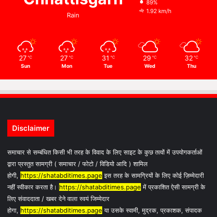
89%
1.92 km/h
Rain
27
27
31
29
32
℃
℃
℃
℃
℃
Sun
Mon
Tue
Wed
Thu
Disclaimer
समाचार से सम्बंधित किसी भी तरह के विवाद के लिए साइट के कुछ तत्वों में उपयोगकर्ताओं
द्वारा प्रस्तुत सामग्री ( समाचार / फोटो / विडियो आदि ) शामिल
होगी,
https://shatabditimes.page
इस तरह के सामग्रियों के लिए कोई ज़िम्मेदारी
नहीं स्वीकार करता है।
https://shatabditimes.page
में प्रकाशित ऐसी सामग्री के
लिए संवाददाता / खबर देने वाला स्वयं जिम्मेदार
होगा,
https://shatabditimes.page
या उसके स्वामी, मुद्रक, प्रकाशक, संपादक