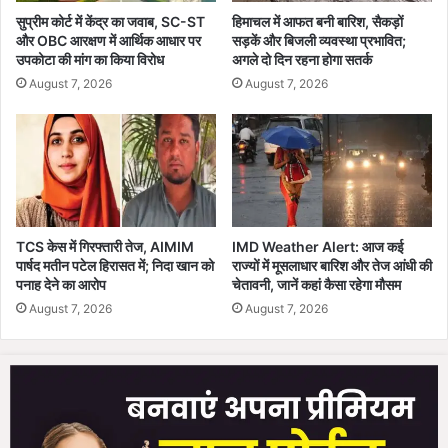
हु
सुप्रीम कोर्ट में केंद्र का जवाब, SC-ST
हिमाचल में आफत बनी बारिश, सैकड़ों
ई
और OBC आरक्षण में आर्थिक आधार पर
सड़कें और बिजली व्यवस्था प्रभावित;
ला
उपकोटा की मांग का किया विरोध
अगले दो दिन रहना होगा सतर्क
इ
August 7, 2026
August 7, 2026
व
;
न
ई
सु
वि
धा
ओं
TCS केस में गिरफ्तारी तेज, AIMIM
IMD Weather Alert: आज कई
से
पार्षद मतीन पटेल हिरासत में; निदा खान को
राज्यों में मूसलाधार बारिश और तेज आंधी की
जु
पनाह देने का आरोप
चेतावनी, जानें कहां कैसा रहेगा मौसम
ड़े
August 7, 2026
August 7, 2026
स
भी
अ
प
डे
ट
य