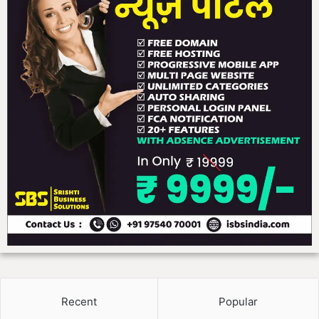
हां
प
ढ़ें
Recent
Popular