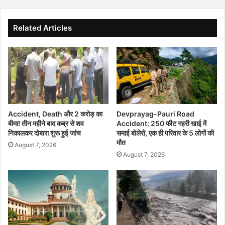
हो
c
ने
t
वा
i
Related Articles
ला
v
है
a
ब
t
ड़ा
i
रा
o
ज
n
नी
के
ति
नि
Accident, Death और 2 करोड़ का
Devprayag-Pauri Road
क
य
बीमा! तीन महीने बाद कब्र से शव
Accident: 250 फीट गहरी खाई में
फे
म
निकालकर दोबारा शुरू हुई जांच
समाई बोलेरो, एक ही परिवार के 5 लोगों की
र
,
मौत
August 7, 2026
ब
वे
August 7, 2026
द
ब
ल
सा
?
इ
ट
फि
र