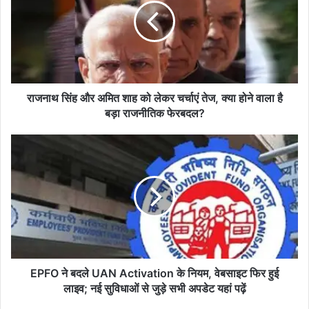
थ
सिं
ह
औ
र
अ
मि
राजनाथ सिंह और अमित शाह को लेकर चर्चाएं तेज, क्या होने वाला है
त
बड़ा राजनीतिक फेरबदल?
शा
ह
E
को
P
ले
F
क
O
र
ने
च
ब
र्चा
द
एं
ले
ते
U
ज
A
EPFO ने बदले UAN Activation के नियम, वेबसाइट फिर हुई
,
N
लाइव; नई सुविधाओं से जुड़े सभी अपडेट यहां पढ़ें
क्या
A