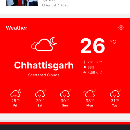
August 7, 2026
Weather
26
℃
Chhattisgarh
26º - 25º
88%
4.56 km/h
Scattered Clouds
25
29
30
33
31
℃
℃
℃
℃
℃
Fri
Sat
Sun
Mon
Tue