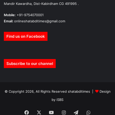
Mandir Kawardha, Dist-Kabirdham CG 491995 .
Mobile:
+91-9754070001
Email:
onlineshatabditimes@gmail.com
Find us on Facebook
Subscribe to our channel
© Copyright 2026, All Rights Reserved shatabditimes |
Design
by iSBS
Facebook
X
YouTube
Instagram
Telegram
WhatsApp