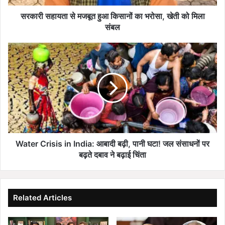
से
म
सरकारी सहायता से मजबूत हुआ किसानों का भरोसा, खेती को मिला
ज
संबल
बू
त
W
हु
a
आ
t
कि
e
सा
r
नों
C
का
r
भ
i
रो
s
सा
i
Water Crisis in India: आबादी बढ़ी, पानी घटा! जल संसाधनों पर
,
s
बढ़ते दबाव ने बढ़ाई चिंता
खे
i
ती
n
को
I
मि
n
Related Articles
ला
d
सं
i