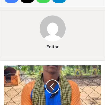
Editor
स
र
का
री
स
हा
य
ता