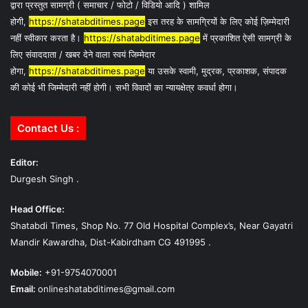
द्वारा प्रस्तुत सामग्री ( समाचार / फोटो / विडियो आदि ) शामिल
होगी,
https://shatabditimes.page
इस तरह के सामग्रियों के लिए कोई ज़िम्मेदारी
नहीं स्वीकार करता है।
https://shatabditimes.page
में प्रकाशित ऐसी सामग्री के
लिए संवाददाता / खबर देने वाला स्वयं जिम्मेदार
होगा,
https://shatabditimes.page
या उसके स्वामी, मुद्रक, प्रकाशक, संपादक
की कोई भी जिम्मेदारी नहीं होगी। सभी विवादों का न्यायक्षेत्र कवर्धा होगा।
Contact Us :
Editor:
Durgesh Singh .
Head Office:
Shatabdi Times, Shop No. 77 Old Hospital Complex’s, Near Gayatri
Mandir Kawardha, Dist-Kabirdham CG 491995 .
Mobile:
+91-9754070001
Email:
onlineshatabditimes@gmail.com