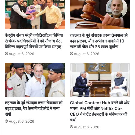
ब
a
ल
:
आ
बा
दी
ब
केंद्रीय संचार मंत्री ज्योतिरादित्य सिंधिया
तहलका के पूर्व संपादक तरुण तेजपाल को
ढ़ी
से चेम्बर पदाधिकारियों ने की सौजन्य भेंट,
बड़ा झटका, यौन उत्पीड़न मामले में 10
,
विभिन्न महत्वपूर्ण विषयों पर किया आग्रह
साल की जेल और ₹5 लाख जुर्माना
पा
August 6, 2026
August 6, 2026
नी
घ
टा
!
ज
ल
सं
सा
तहलका के पूर्व संपादक तरुण तेजपाल को
Global Content Hub बनने की ओर
बड़ा झटका, रेप केस में हाईकोर्ट ने माना
भारत, PM मोदी और Netflix Co-
ध
दोषी
CEO ने कंटेंट इंडस्ट्री के भविष्य पर की
नों
चर्चा
प
August 6, 2026
August 6, 2026
र
ब