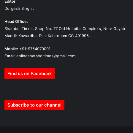
Editor:
Durgesh Singh .
Head Office:
Shatabdi Times, Shop No. 77 Old Hospital Complex’s, Near Gayatri
Mandir Kawardha, Dist-Kabirdham CG 491995 .
Mobile:
+91-9754070001
Email:
onlineshatabditimes@gmail.com
Find us on Facebook
Subscribe to our channel