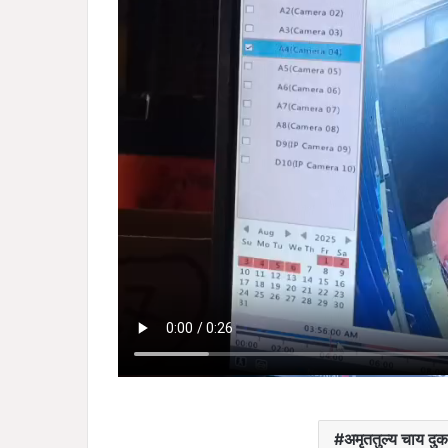
अमृततुल्य चाय दु