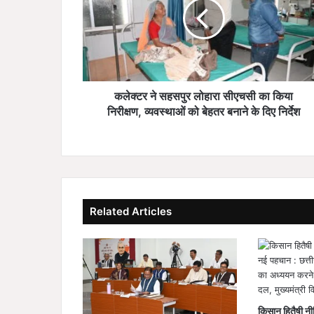
र
ने
स
ह
स
पु
र
कलेक्टर ने सहसपुर लोहारा सीएचसी का किया
लो
निरीक्षण, व्यवस्थाओं को बेहतर बनाने के दिए निर्देश
हा
रा
सी
ए
च
सी
Related Articles
का
कि
या
नि
री
क्ष
ण
किसान हितैषी नी