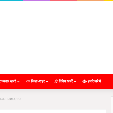
ाज्यवार ख़बरें
जिला-शहर
विविध ख़बरें
हमारे बारे में
 No. : 13944/168