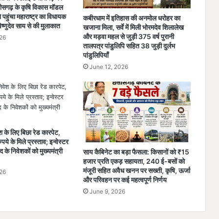
स
तीसगढ़ के कृषि विकास मॉडल
नी
पहुंचा महाराष्ट्र का विधायक
कबीरधाम में इतिहास की अनमोल धरोहर का
;
विष्णुदेव साय से की मुलाकात
खजाना मिला, सर्वे में मिली भोरमदेव शिलालेख
मं
और मड़वा महल से जुड़ी 375 वर्ष पुरानी
26
ग
तालपत्र पांडुलिपि सहित 38 जुड़ी दुर्लभ
ल
पांडुलिपियाँ
वा
June 12, 2026
र
दो
प
ह
र
से
ेश के लिए बिछा रेड कारपेट,
ला
 के मिले प्रस्ताव; इन्वेस्टर
प
ाद के निवेशकों को मुख्यमंत्री
साय कैबिनेट का बड़ा फैसला: किसानों को ₹15
ता
हजार प्रति एकड़ सहायता, 240 ई-बसों को
था
मंजूरी सहित अवैध खनन पर सख्ती, कृषि, ऊर्जा
26
बु
और परिवहन पर कई महत्वपूर्ण निर्णय
जु
June 9, 2026
र्ग
,
प