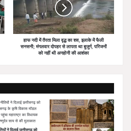
दी
में
तै
र
ता
मि
ला
हाफ नदी में तैरता मिला वृद्ध का शव, इलाके में फैली
वृ
सनसनी; मंगलवार दोपहर से लापता था बुजुर्ग, परिजनों
द्ध
को नहीं थी अनहोनी की आशंका
का
श
व
,
इ
ला
के
में
फै
ली
स
न
तियों ने दिलाई छत्तीसगढ़ को