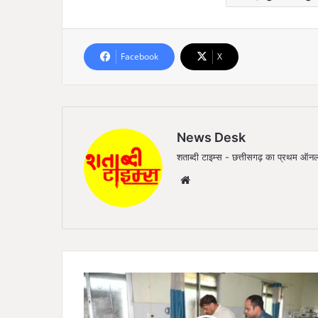
Facebook
X
News Desk
शताब्दी टाइम्स - छत्तीसगढ़ का प्रथम 
We
bsi
te
क
ले
क्ट