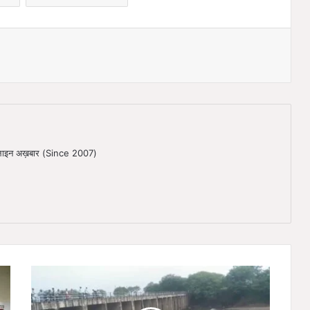
ऑनलाइन अख़बार (Since 2007)
हा
फ
न