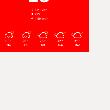
33º - 26º
79%
4.69 km/h
33
26
26
32
32
℃
℃
℃
℃
℃
Thu
Fri
Sat
Sun
Mon