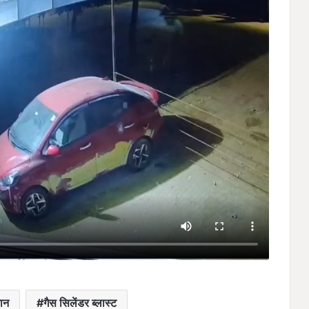
कान
गैस सिलेंडर ब्लास्ट