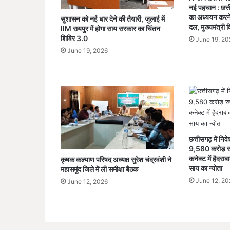
,
नई पहचान : छत्
व्य
का अध्ययन करने 
सुशासन को नई धार देने की तैयारी, जुलाई में
व
दल, मुख्यमंत्री 
IIM रायपुर में होगा साय सरकार का चिंतन
स्था
शिविर 3.0
June 19, 20
ओं
June 19, 2026
को
बे
ह
त
र
ब
ना
ने
छत्तीसगढ़ में निव
के
9,580 करोड़ रुपये
दि
कनेक्ट में हैदराब
कृषक कल्याण परिषद अध्यक्ष सुरेश चंद्रवंशी ने
ए
साय का न्योता
महासमुंद जिले में ली समीक्षा बैठक
नि
June 12, 20
June 12, 2026
र्दे
श