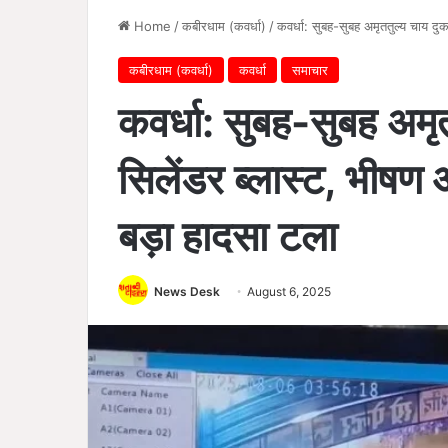
Home
/
कबीरधाम (कवर्धा)
/
कवर्धा: सुबह-सुबह अमृततुल्य चाय द
कबीरधाम (कवर्धा)
कवर्धा
समाचार
कवर्धा: सुबह-सुबह अमृत
सिलेंडर ब्लास्ट, भी
बड़ा हादसा टला
News Desk
August 6, 2025