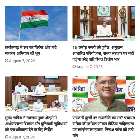
यों
वा
के
इ
लि
ज
ए
री
खु
लें
गे
भा
छत्तीसगढ़ में ‘हर घर तिरंगा’ और ‘वंदे
15 करोड़ रुपये की पूर्णतः अनुदान
ग्य
मातरम्’ अभियान की धूम
आधारित परियोजना, राज्य सरकार पर नहीं
पड़ेगा कोई अतिरिक्त वित्तीय भार
के
August 7, 2026
द्वा
August 7, 2026
र
मुख्य सचिव ने नक्सल मुक्त क्षेत्रों में
सरकारी कुर्सी पर राजनीति का रंग? पंचायत
अधोसंरचना विकास और बुनियादी सुविधाओं
सचिव की कथित सोशल मीडिया सक्रियता
को प्राथमिकता देने के दिए निर्देश
पर कांग्रेस का हमला, निष्पक्ष जांच की उठी
मांग
August 7, 2026