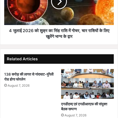
क
2
ई
0
मा
2
र्गों
6
प
को
र
शु
4 जुलाई 2026 को शुक्र का सिंह राशि में गोचर, चार राशियों के लिए
ब
क्र
खुलेंगे भाग्य के द्वार
द
का
ले
सिं
गा
ह
ट्रै
रा
Related Articles
फि
शि
क
में
रू
138 करोड़ की लागत से नांदघाट-मुंगेली
गो
रोड होगा फोरलेन
ट
च
;
र
August 7, 2026
दे
,
खें
चा
पू
र
एनडीएमए एवं एनडीआरएफ की संयुक्त
री
रा
बैठक सम्पन्न
ए
शि
August 7, 2026
ड