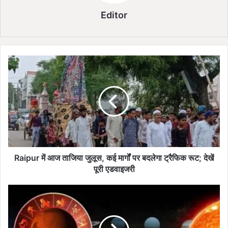
Editor
R
a
i
p
u
r
में
आ
ज
ता
Raipur में आज ताजिया जुलूस, कई मार्गों पर बदलेगा ट्रैफिक रूट; देखें
जि
पूरी एडवाइजरी
या
जु
4
लू
जु
स
ला
,
ई