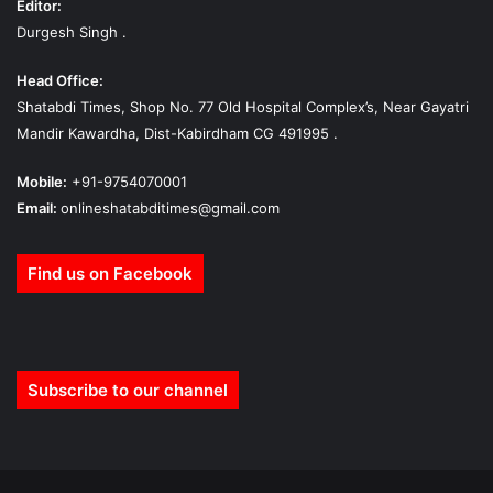
Editor:
Durgesh Singh .
Head Office:
Shatabdi Times, Shop No. 77 Old Hospital Complex’s, Near Gayatri
Mandir Kawardha, Dist-Kabirdham CG 491995 .
Mobile:
+91-9754070001
Email:
onlineshatabditimes@gmail.com
Find us on Facebook
Subscribe to our channel