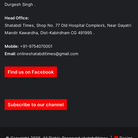
Durgesh Singh .
Head Office:
Shatabdi Times, Shop No. 77 Old Hospital Complex’s, Near Gayatri
Mandir Kawardha, Dist-Kabirdham CG 491995 .
Mobile:
+91-9754070001
Email:
onlineshatabditimes@gmail.com
Find us on Facebook
Subscribe to our channel