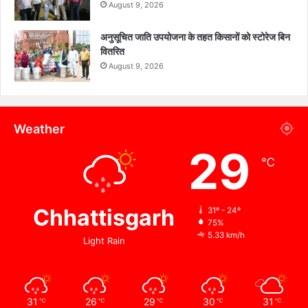
August 9, 2026
अनुसूचित जाति उपयोजना के तहत किसानों को स्टोरेज बिन
वितरित
August 9, 2026
Weather
29
℃
Chhattisgarh
31º - 24º
75%
5.33 km/h
Light Rain
31
26
29
30
31
℃
℃
℃
℃
℃