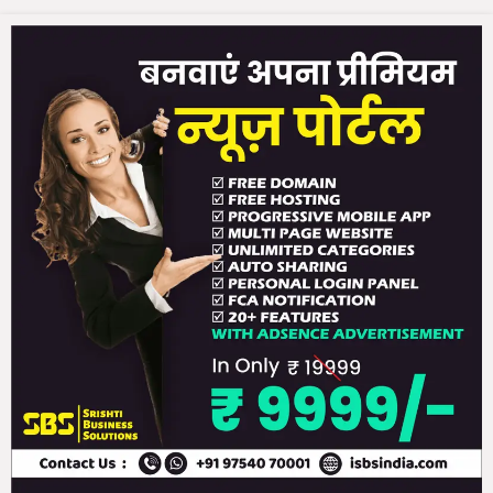
गू
हों
गे
न
ए
नि
य
म