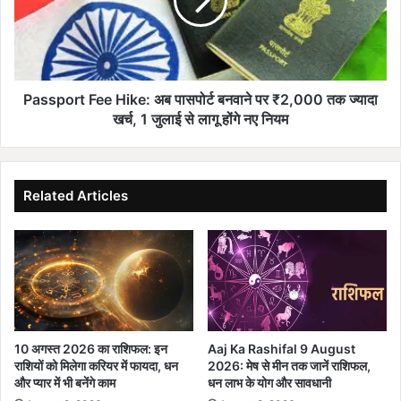
ब
p
ड़ी
o
गि
r
र
t
फ्ता
F
री
e
Passport Fee Hike: अब पासपोर्ट बनवाने पर ₹2,000 तक ज्यादा
,
e
खर्च, 1 जुलाई से लागू होंगे नए नियम
ट्रे
H
ड
i
लिं
k
क
e
Related Articles
सं
:
चा
अ
ल
ब
क
पा
आ
स
दे
पो
श्व
र्ट
र
ब
10 अगस्त 2026 का राशिफल: इन
Aaj Ka Rashifal 9 August
चौ
न
राशियों को मिलेगा करियर में फायदा, धन
2026: मेष से मीन तक जानें राशिफल,
र
वा
और प्यार में भी बनेंगे काम
धन लाभ के योग और सावधानी
ड़ि
ने