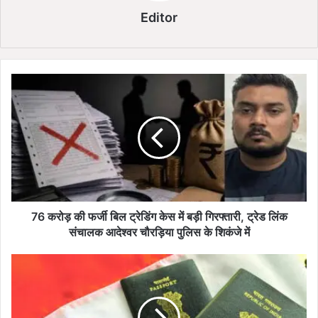
Editor
7
6
क
रो
ड़
की
फ
र्जी
बि
ल
76 करोड़ की फर्जी बिल ट्रेडिंग केस में बड़ी गिरफ्तारी, ट्रेड लिंक
ट्रे
संचालक आदेश्वर चौरड़िया पुलिस के शिकंजे में
डिं
ग
P
के
a
स
s
में
s