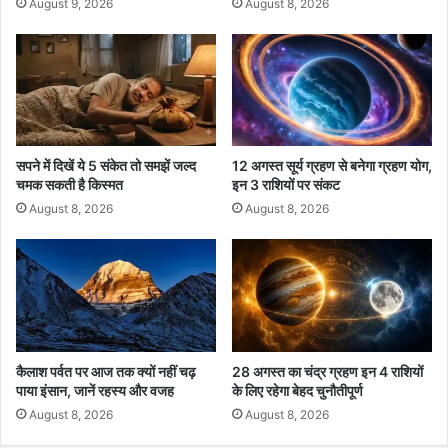
August 9, 2026
August 8, 2026
या
प
पु
र
लि
₹
स
2
के
,
शि
0
कं
0
जे
0
सपने में दिखें ये 5 संकेत तो समझें जल्द
12 अगस्त सूर्य ग्रहण से बनेगा ग्रहण योग,
में
चमक सकती है किस्मत
इन 3 राशियों पर संकट
त
क
August 8, 2026
August 8, 2026
ज्या
दा
ख
र्च
,
1
जु
कैलाश पर्वत पर आज तक क्यों नहीं चढ़
28 अगस्त का चंद्र ग्रहण इन 4 राशियों
ला
पाया इंसान, जानें रहस्य और वजह
के लिए रहेगा बेहद चुनौतीपूर्ण
ई
August 8, 2026
August 8, 2026
से
ला