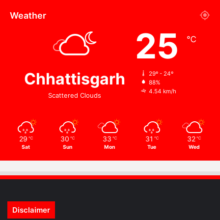
Weather
25
℃
Chhattisgarh
29º - 24º
88%
4.54 km/h
Scattered Clouds
29
30
33
31
32
℃
℃
℃
℃
℃
Sat
Sun
Mon
Tue
Wed
Disclaimer