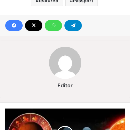
featured
Passport
Editor
4
जु
ला
ई