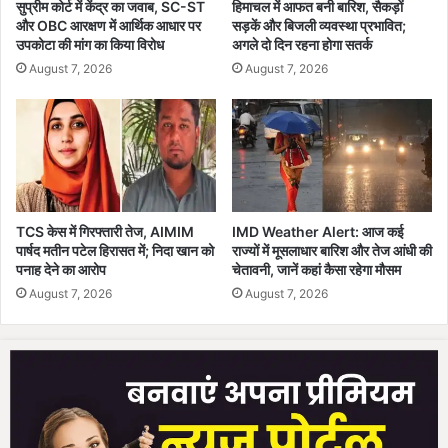
सुप्रीम कोर्ट में केंद्र का जवाब, SC-ST
हिमाचल में आफत बनी बारिश, सैकड़ों
जि
और OBC आरक्षण में आर्थिक आधार पर
सड़कें और बिजली व्यवस्था प्रभावित;
म्मे
उपकोटा की मांग का किया विरोध
अगले दो दिन रहना होगा सतर्क
दा
August 7, 2026
August 7, 2026
रों
प
र
उ
ठा
ए
स
वा
TCS केस में गिरफ्तारी तेज, AIMIM
IMD Weather Alert: आज कई
ल
पार्षद मतीन पटेल हिरासत में; निदा खान को
राज्यों में मूसलाधार बारिश और तेज आंधी की
पनाह देने का आरोप
चेतावनी, जानें कहां कैसा रहेगा मौसम
August 7, 2026
August 7, 2026