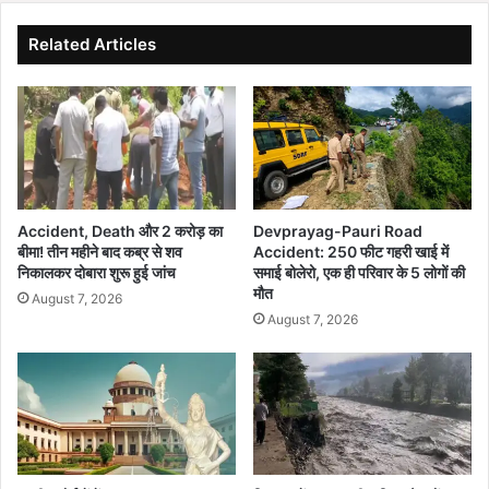
यों
व
के
न
Related Articles
लि
हीं
ए
हो
खु
ने
लें
से
गे
स
भा
ड़
ग्य
ग
के
ई
Accident, Death और 2 करोड़ का
Devprayag-Pauri Road
द्वा
क
बीमा! तीन महीने बाद कब्र से शव
Accident: 250 फीट गहरी खाई में
र
रो
निकालकर दोबारा शुरू हुई जांच
समाई बोलेरो, एक ही परिवार के 5 लोगों की
ड़ों
मौत
August 7, 2026
की
August 7, 2026
धा
न
,
कि
सा
नों
ने