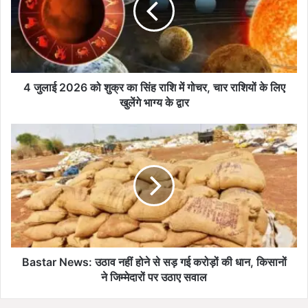
2
0
2
6
को
शु
4 जुलाई 2026 को शुक्र का सिंह राशि में गोचर, चार राशियों के लिए
क्र
खुलेंगे भाग्य के द्वार
का
सिं
B
ह
a
रा
s
शि
t
में
a
गो
r
च
N
र
e
,
w
चा
s
Bastar News: उठाव नहीं होने से सड़ गई करोड़ों की धान, किसानों
र
:
ने जिम्मेदारों पर उठाए सवाल
रा
उ
शि
ठा