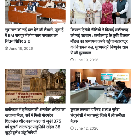
ण
श
का
र्मा
आ
ने
रो
सु
पी
नी
सुशासन को नई धार देने की तैयारी, जुलाई
किसान हितैषी नीतियों ने दिलाई छत्तीसगढ़
म
ज
में IIM रायपुर में होगा साय सरकार का
को नई पहचान : छत्तीसगढ़ के कृषि विकास
ध्य
न
चिंतन शिविर 3.0
मॉडल का अध्ययन करने पहुंचा महाराष्ट्र
प्र
स
का विधायक दल, मुख्यमंत्री विष्णुदेव साय
June 19, 2026
दे
से की मुलाकात
म
श
स्या
June 19, 2026
से
एँ
गि
,
र
क
फ्ता
ई
र
मां
,
गों
ती
का
कबीरधाम में इतिहास की अनमोल धरोहर का
कृषक कल्याण परिषद अध्यक्ष सुरेश
न
कि
खजाना मिला, सर्वे में मिली भोरमदेव
चंद्रवंशी ने महासमुंद जिले में ली समीक्षा
आ
या
शिलालेख और मड़वा महल से जुड़ी 375
बैठक
रो
मौ
वर्ष पुरानी तालपत्र पांडुलिपि सहित 38
June 12, 2026
पि
के
जुड़ी दुर्लभ पांडुलिपियाँ
यों
प