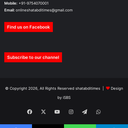
Mobile:
+91-9754070001
Email:
onlineshatabditimes@gmail.com
Find us on Facebook
Subscribe to our channel
© Copyright 2026, All Rights Reserved shatabditimes |
Design
by iSBS
Facebook
X
YouTube
Instagram
Telegram
WhatsApp