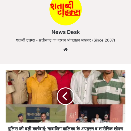
News Desk
शताब्दी टाइम्स - छत्तीसगढ़ का प्रथम ऑनलाइन अख़बार (Since 2007)
We
bsi
te
पु
लि
स
की
ब
ड़ी
का
र्र
वा
ई
पुलिस की बड़ी कार्रवाई: नाबालिग बालिका के अपहरण व शारीरिक शोषण