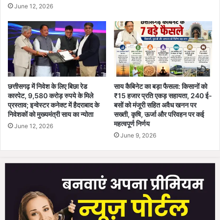
June 12, 2026
से
र
अ
नि
वै
रा
ध
क
श
र
रा
ण
ब
ज
छत्तीसगढ़ में निवेश के लिए बिछा रेड
साय कैबिनेट का बड़ा फैसला: किसानों को
प्त
कारपेट, 9,580 करोड़ रुपये के मिले
₹15 हजार प्रति एकड़ सहायता, 240 ई-
औ
प्रस्ताव; इन्वेस्टर कनेक्ट में हैदराबाद के
बसों को मंजूरी सहित अवैध खनन पर
र
निवेशकों को मुख्यमंत्री साय का न्योता
सख्ती, कृषि, ऊर्जा और परिवहन पर कई
दो
महत्वपूर्ण निर्णय
June 12, 2026
स
June 9, 2026
क्रि
य
ब
द
मा
श
भी
च