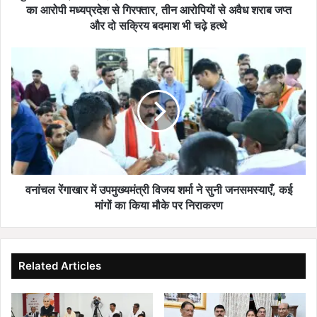
:
का आरोपी मध्यप्रदेश से गिरफ्तार, तीन आरोपियों से अवैध शराब जप्त
ना
और दो सक्रिय बदमाश भी चढ़े हत्थे
बा
लि
व
ग
नां
बा
च
लि
ल
का
रें
के
गा
अ
खा
प
र
ह
में
र
उ
वनांचल रेंगाखार में उपमुख्यमंत्री विजय शर्मा ने सुनी जनसमस्याएँ, कई
ण
प
मांगों का किया मौके पर निराकरण
व
मु
शा
ख्य
री
मं
रि
त्री
Related Articles
क
वि
शो
ज
ष
य