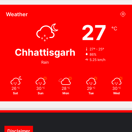
Weather
27
℃
Chhattisgarh
27º - 25º
86%
5.25 km/h
Rain
26
30
28
29
30
℃
℃
℃
℃
℃
Sat
Sun
Mon
Tue
Wed
Disclaimer