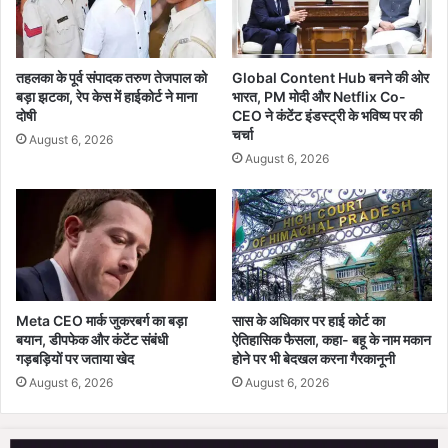
म
को
र्ट
ने
तहलका के पूर्व संपादक तरुण तेजपाल को
Global Content Hub बनने की ओर
बड़ा झटका, रेप केस में हाईकोर्ट ने माना
भारत, PM मोदी और Netflix Co-
क
दोषी
CEO ने कंटेंट इंडस्ट्री के भविष्य पर की
हा
चर्चा
-
August 6, 2026
August 6, 2026
3
0
जू
न
से
प
ह
ले
Meta CEO मार्क जुकरबर्ग का बड़ा
सास के अधिकार पर हाई कोर्ट का
न
बयान, डीपफेक और कंटेंट संबंधी
ऐतिहासिक फैसला, कहा- बहू के नाम मकान
या
गड़बड़ियों पर जताया खेद
होने पर भी बेदखल करना गैरकानूनी
रि
August 6, 2026
August 6, 2026
ज
ल्ट
जा