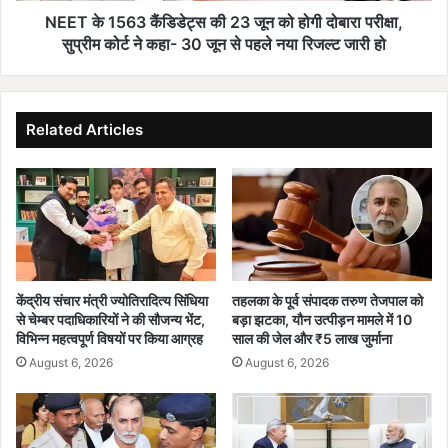
क्ष
कैं
NEET के 1563 कैंडिडेट्स की 23 जून को होगी दोबारा परीक्षा,
नि
डि
सुप्रीम कोर्ट ने कहा- 30 जून से पहले नया रिजल्ट जारी हो
यु
डे
क्त
ट्स
की
2
Related Articles
3
जू
न
को
हो
गी
दो
बा
केंद्रीय संचार मंत्री ज्योतिरादित्य सिंधिया
तहलका के पूर्व संपादक तरुण तेजपाल को
रा
से चेम्बर पदाधिकारियों ने की सौजन्य भेंट,
बड़ा झटका, यौन उत्पीड़न मामले में 10
प
विभिन्न महत्वपूर्ण विषयों पर किया आग्रह
साल की जेल और ₹5 लाख जुर्माना
री
August 6, 2026
August 6, 2026
क्षा
,
सु
प्री