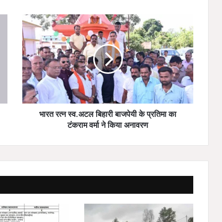
भा
र
त
र
त्न
स्व
.
अ
ट
ल
भारत रत्न स्व.अटल बिहारी बाजपेयी के प्रतिमा का
बि
टंकराम वर्मा ने किया अनावरण
हा
री
बा
ज
पे
यी
के
प्र
ति