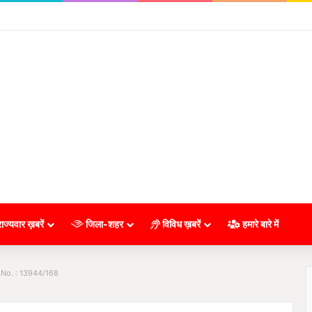
ाज्यवार ख़बरें
जिला-शहर
विविध ख़बरें
हमारे बारे में
 No. : 13944/168