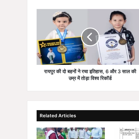
रा
य
पु
र
की
दो
ब
ह
नों
ने
रायपुर की दो बहनों ने रचा इतिहास, 6 और 3 साल की
र
उम्र में तोड़ा विश्व रिकॉर्ड
चा
इ
ति
हा
स
Related Articles
,
6
औ
र