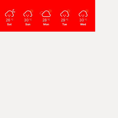
26
30
28
29
30
℃
℃
℃
℃
℃
Sat
Sun
Mon
Tue
Wed