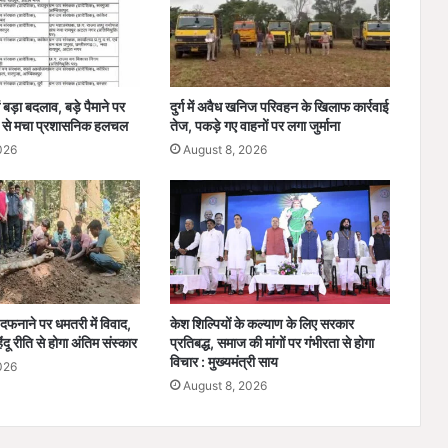
मा
का
टं
क
रा
बड़ा बदलाव, बड़े पैमाने पर
दुर्ग में अवैध खनिज परिवहन के खिलाफ कार्रवाई
म
 से मचा प्रशासनिक हलचल
तेज, पकड़े गए वाहनों पर लगा जुर्माना
व
026
August 8, 2026
र्मा
ने
कि
या
अ
ना
व
र
दफनाने पर धमतरी में विवाद,
केश शिल्पियों के कल्याण के लिए सरकार
ण
ंदू रीति से होगा अंतिम संस्कार
प्रतिबद्ध, समाज की मांगों पर गंभीरता से होगा
विचार : मुख्यमंत्री साय
026
August 8, 2026