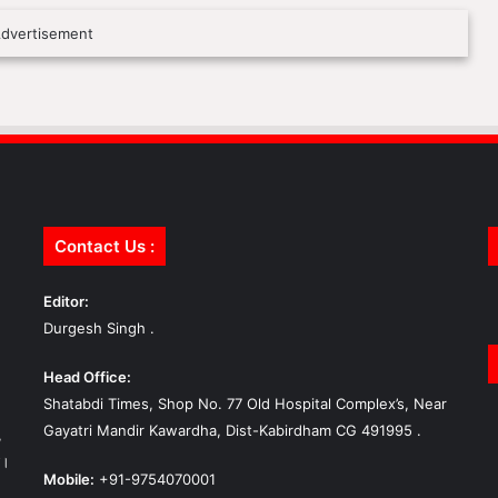
Contact Us :
Editor:
Durgesh Singh .
Head Office:
Shatabdi Times, Shop No. 77 Old Hospital Complex’s, Near
Gayatri Mandir Kawardha, Dist-Kabirdham CG 491995 .
,
ा।
Mobile:
+91-9754070001